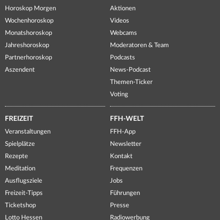
Horoskop Morgen
Aktionen
Wochenhoroskop
Videos
Monatshoroskop
Webcams
Jahreshoroskop
Moderatoren & Team
Partnerhoroskop
Podcasts
Aszendent
News-Podcast
Themen-Ticker
Voting
FREIZEIT
FFH-WELT
Veranstaltungen
FFH-App
Spielplätze
Newsletter
Rezepte
Kontakt
Meditation
Frequenzen
Ausflugsziele
Jobs
Freizeit-Tipps
Führungen
Ticketshop
Presse
Lotto Hessen
Radiowerbung