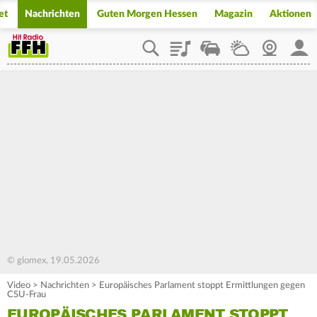
et
Nachrichten
Guten Morgen Hessen
Magazin
Aktionen
Playlist
Staupilot
Wetter
Webcam
Mein
© glomex, 19.05.2026
Video
>
Nachrichten
>
Europäisches Parlament stoppt Ermittlungen gegen
CSU-Frau
EUROPÄISCHES PARLAMENT STOPPT