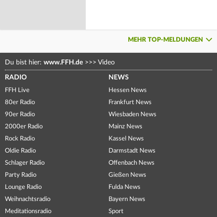
MEHR TOP-MELDUNGEN
Du bist hier:
www.FFH.de
>>>
Video
RADIO
NEWS
FFH Live
Hessen News
80er Radio
Frankfurt News
90er Radio
Wiesbaden News
2000er Radio
Mainz News
Rock Radio
Kassel News
Oldie Radio
Darmstadt News
Schlager Radio
Offenbach News
Party Radio
Gießen News
Lounge Radio
Fulda News
Weihnachtsradio
Bayern News
Meditationsradio
Sport