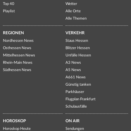
Top 40
Wetter
Playlist
Alle Orte
Alle Themen
REGIONEN
VERKEHR
Nordhessen News
Staus Hessen
Osthessen News
Blitzer Hessen
Mittelhessen News
Unfälle Hessen
Rhein-Main News
A3 News
Südhessen News
A5 News
A661 News
Günstig tanken
Parkhäuser
Flugplan Frankfurt
Schulausfälle
HOROSKOP
ON AIR
Horoskop Heute
Sendungen