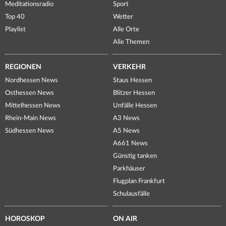
Meditationsradio
Sport
Top 40
Wetter
Playlist
Alle Orte
Alle Themen
REGIONEN
VERKEHR
Nordhessen News
Staus Hessen
Osthessen News
Blitzer Hessen
Mittelhessen News
Unfälle Hessen
Rhein-Main News
A3 News
Südhessen News
A5 News
A661 News
Günstig tanken
Parkhäuser
Flugplan Frankfurt
Schulausfälle
HOROSKOP
ON AIR