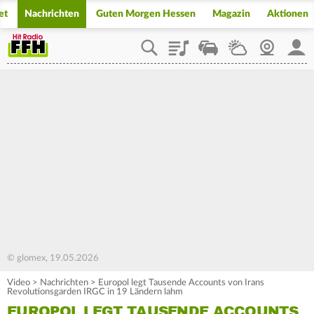
et
Nachrichten
Guten Morgen Hessen
Magazin
Aktionen
Playlist
Staupilot
Wetter
Webcam
Mein
© glomex, 19.05.2026
Video
>
Nachrichten
>
Europol legt Tausende Accounts von Irans
Revolutionsgarden IRGC in 19 Ländern lahm
EUROPOL LEGT TAUSENDE ACCOUNTS