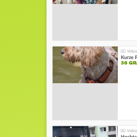
Kurze P
36 G