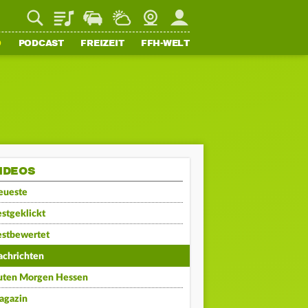
Playlist
Staupilot
Wetter
Webcam
Mein FFH
O
PODCAST
FREIZEIT
FFH-WELT
IDEOS
eueste
stgeklickt
estbewertet
achrichten
uten Morgen Hessen
agazin