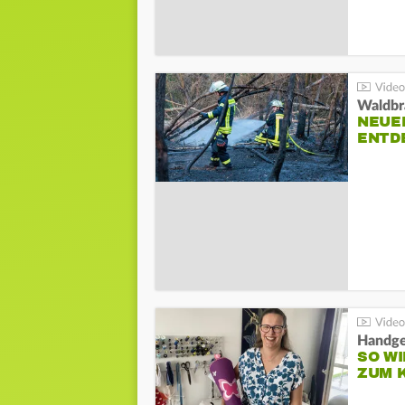
Waldbr
NEUE
ENTD
Handge
SO WI
ZUM 