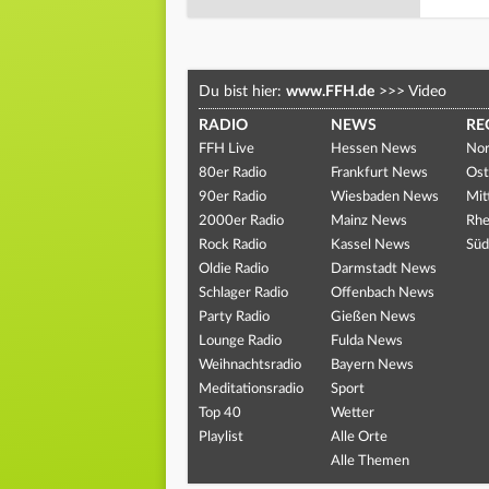
Du bist hier:
www.FFH.de
>>>
Video
RADIO
NEWS
RE
FFH Live
Hessen News
Nor
80er Radio
Frankfurt News
Ost
90er Radio
Wiesbaden News
Mit
2000er Radio
Mainz News
Rhe
Rock Radio
Kassel News
Süd
Oldie Radio
Darmstadt News
Schlager Radio
Offenbach News
Party Radio
Gießen News
Lounge Radio
Fulda News
Weihnachtsradio
Bayern News
Meditationsradio
Sport
Top 40
Wetter
Playlist
Alle Orte
Alle Themen