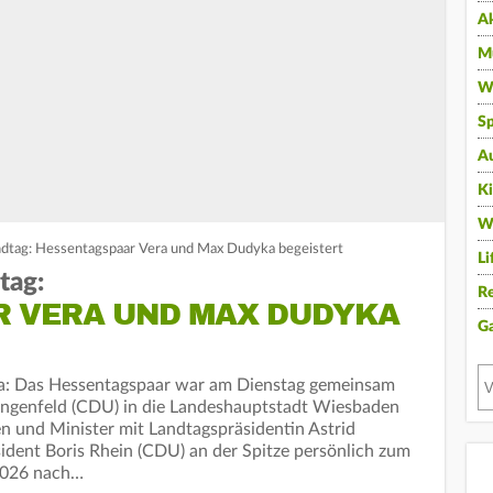
A
Mu
Wi
Sp
A
K
W
ndtag: Hessentagspaar Vera und Max Dudyka begeistert
Li
tag:
Re
 VERA UND MAX DUDYKA
G
a: Das Hessentagspaar war am Dienstag gemeinsam
ingenfeld (CDU) in die Landeshauptstadt Wiesbaden
n und Minister mit Landtagspräsidentin Astrid
dent Boris Rhein (CDU) an der Spitze persönlich zum
 2026 nach…