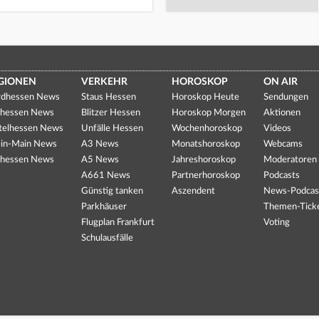
GIONEN
VERKEHR
HOROSKOP
ON AIR
dhessen News
Staus Hessen
Horoskop Heute
Sendungen
hessen News
Blitzer Hessen
Horoskop Morgen
Aktionen
telhessen News
Unfälle Hessen
Wochenhoroskop
Videos
in-Main News
A3 News
Monatshoroskop
Webcams
hessen News
A5 News
Jahreshoroskop
Moderatoren
A661 News
Partnerhoroskop
Podcasts
Günstig tanken
Aszendent
News-Podcas
Parkhäuser
Themen-Tick
Flugplan Frankfurt
Voting
Schulausfälle