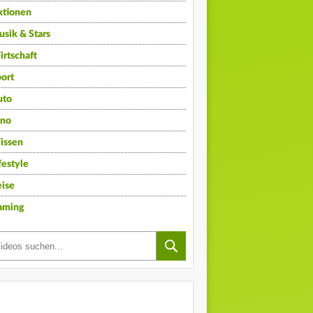
ktionen
sik & Stars
rtschaft
ort
uto
ino
issen
festyle
ise
aming