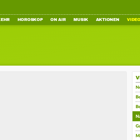
KEHR
HOROSKOP
ON AIR
MUSIK
AKTIONEN
VIDE
V
N
Be
B
N
G
M