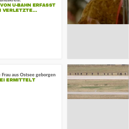
unuskreis:
 VON U-BAHN ERFASST
EI VERLETZTE…
e Frau aus Ostsee geborgen
EI ERMITTELT