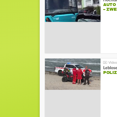
Hochta
AUTO
– ZW
Leblos
POLIZ