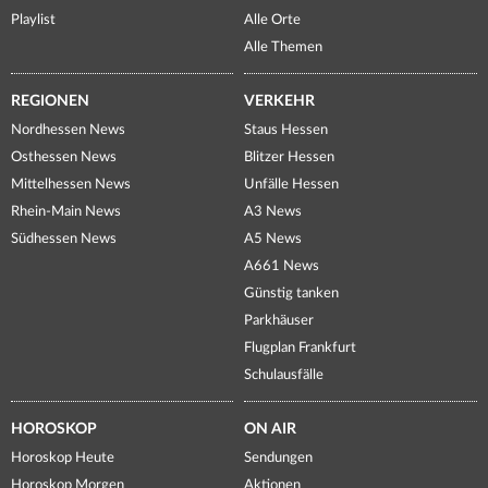
Playlist
Alle Orte
Alle Themen
REGIONEN
VERKEHR
Nordhessen News
Staus Hessen
Osthessen News
Blitzer Hessen
Mittelhessen News
Unfälle Hessen
Rhein-Main News
A3 News
Südhessen News
A5 News
A661 News
Günstig tanken
Parkhäuser
Flugplan Frankfurt
Schulausfälle
HOROSKOP
ON AIR
Horoskop Heute
Sendungen
Horoskop Morgen
Aktionen