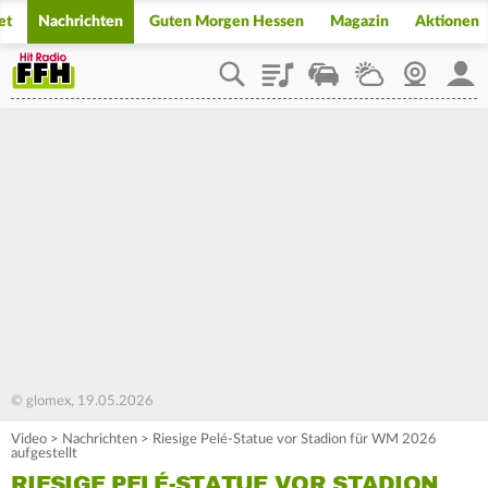
et
Nachrichten
Guten Morgen Hessen
Magazin
Aktionen
Playlist
Staupilot
Wetter
Webcam
Mein
© glomex, 19.05.2026
Video
>
Nachrichten
>
Riesige Pelé-Statue vor Stadion für WM 2026
aufgestellt
RIESIGE PELÉ-STATUE VOR STADION