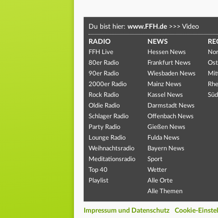
Du bist hier:
www.FFH.de
>>>
Video
RADIO
NEWS
RE
FFH Live
Hessen News
Nor
80er Radio
Frankfurt News
Ost
90er Radio
Wiesbaden News
Mit
2000er Radio
Mainz News
Rhe
Rock Radio
Kassel News
Süd
Oldie Radio
Darmstadt News
Schlager Radio
Offenbach News
Party Radio
Gießen News
Lounge Radio
Fulda News
Weihnachtsradio
Bayern News
Meditationsradio
Sport
Top 40
Wetter
Playlist
Alle Orte
Alle Themen
Impressum und Datenschutz
Cookie-Einste