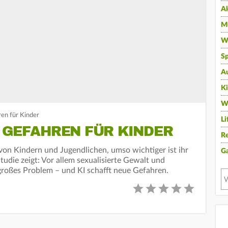
A
Mu
Wi
Sp
A
K
W
ren für Kinder
Li
 GEFAHREN FÜR KINDER
Re
von Kindern und Jugendlichen, umso wichtiger ist ihr
G
tudie zeigt: Vor allem sexualisierte Gewalt und
 großes Problem – und KI schafft neue Gefahren.