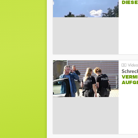
DIES
Schreck
VERM
AUFG