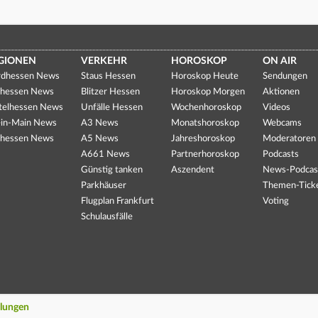
GIONEN
VERKEHR
HOROSKOP
ON AIR
dhessen News
Staus Hessen
Horoskop Heute
Sendungen
hessen News
Blitzer Hessen
Horoskop Morgen
Aktionen
telhessen News
Unfälle Hessen
Wochenhoroskop
Videos
in-Main News
A3 News
Monatshoroskop
Webcams
hessen News
A5 News
Jahreshoroskop
Moderatoren
A661 News
Partnerhoroskop
Podcasts
Günstig tanken
Aszendent
News-Podcas
Parkhäuser
Themen-Tick
Flugplan Frankfurt
Voting
Schulausfälle
llungen