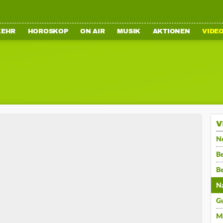
KEHR
HOROSKOP
ON AIR
MUSIK
AKTIONEN
VIDE
V
N
Be
B
N
G
M