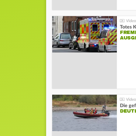
Totes 
FREM
AUSG
Die gef
DEUT