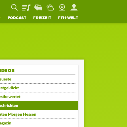
Playlist
Staupilot
Wetter
Webcam
Mein FFH
O
PODCAST
FREIZEIT
FFH-WELT
IDEOS
eueste
stgeklickt
estbewertet
achrichten
uten Morgen Hessen
agazin