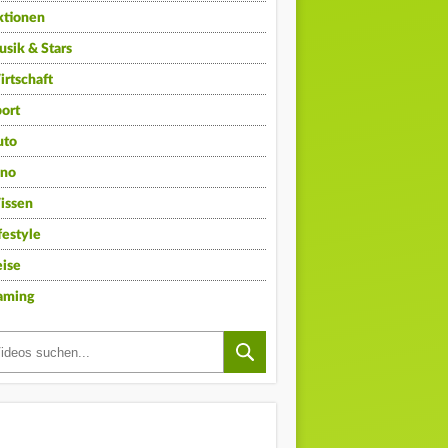
ktionen
sik & Stars
rtschaft
ort
uto
ino
issen
festyle
ise
aming