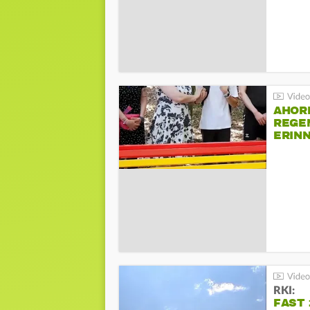
AHOR
REGE
ERIN
BEIM 
RKI:
FAST 