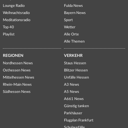
Lounge Radio
Fulda News
Weihnachtsradio
Bayern News
Meditationsradio
Sport
Top 40
Wetter
Playlist
Alle Orte
Alle Themen
REGIONEN
VERKEHR
Nordhessen News
Staus Hessen
Osthessen News
Blitzer Hessen
Mittelhessen News
Unfälle Hessen
Rhein-Main News
A3 News
Südhessen News
A5 News
A661 News
Günstig tanken
Parkhäuser
Flugplan Frankfurt
Schulausfälle