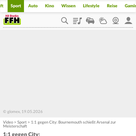
ft
Sport
Auto
Kino
Wissen
Lifestyle
Reise
Gami
Playlist
Staupilot
Wetter
Webcam
Mein
© glomex, 19.05.2026
Video
>
Sport
>
1:1 gegen City: Bournemouth schießt Arsenal zur
Meisterschaft
1:1 gegen City: