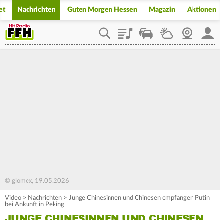
et
Nachrichten
Guten Morgen Hessen
Magazin
Aktionen
Playlist
Staupilot
Wetter
Webcam
Mein
© glomex, 19.05.2026
Video
>
Nachrichten
>
Junge Chinesinnen und Chinesen empfangen Putin
bei Ankunft in Peking
JUNGE CHINESINNEN UND CHINESEN