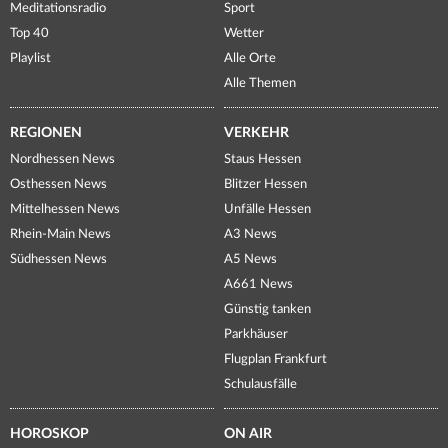
Meditationsradio
Sport
Top 40
Wetter
Playlist
Alle Orte
Alle Themen
REGIONEN
VERKEHR
Nordhessen News
Staus Hessen
Osthessen News
Blitzer Hessen
Mittelhessen News
Unfälle Hessen
Rhein-Main News
A3 News
Südhessen News
A5 News
A661 News
Günstig tanken
Parkhäuser
Flugplan Frankfurt
Schulausfälle
HOROSKOP
ON AIR