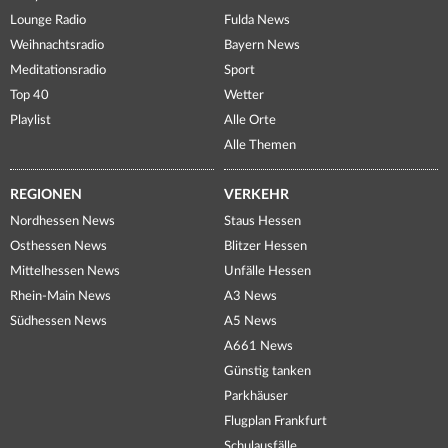
Lounge Radio
Fulda News
Weihnachtsradio
Bayern News
Meditationsradio
Sport
Top 40
Wetter
Playlist
Alle Orte
Alle Themen
REGIONEN
VERKEHR
Nordhessen News
Staus Hessen
Osthessen News
Blitzer Hessen
Mittelhessen News
Unfälle Hessen
Rhein-Main News
A3 News
Südhessen News
A5 News
A661 News
Günstig tanken
Parkhäuser
Flugplan Frankfurt
Schulausfälle