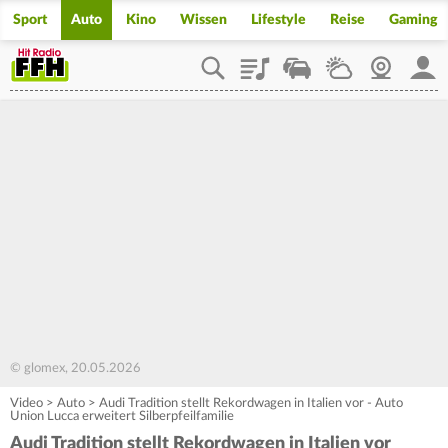
Sport
Auto
Kino
Wissen
Lifestyle
Reise
Gaming
Playlist
Staupilot
Wetter
Webcam
Mein
© glomex, 20.05.2026
Video
>
Auto
>
Audi Tradition stellt Rekordwagen in Italien vor - Auto
Union Lucca erweitert Silberpfeilfamilie
Audi Tradition stellt Rekordwagen in Italien vor