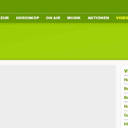
KEHR
HOROSKOP
ON AIR
MUSIK
AKTIONEN
VIDE
V
N
Be
B
N
G
M