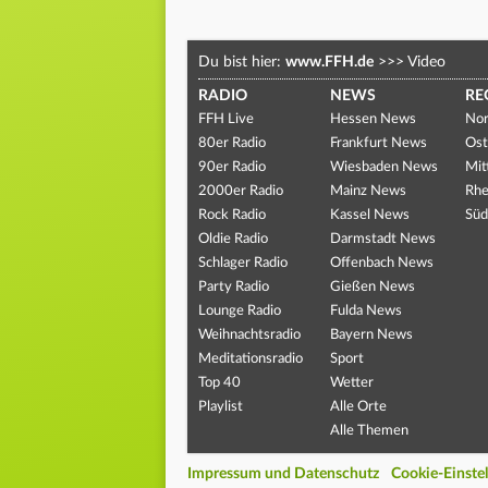
Du bist hier:
www.FFH.de
>>>
Video
RADIO
NEWS
RE
FFH Live
Hessen News
Nor
80er Radio
Frankfurt News
Ost
90er Radio
Wiesbaden News
Mit
2000er Radio
Mainz News
Rhe
Rock Radio
Kassel News
Süd
Oldie Radio
Darmstadt News
Schlager Radio
Offenbach News
Party Radio
Gießen News
Lounge Radio
Fulda News
Weihnachtsradio
Bayern News
Meditationsradio
Sport
Top 40
Wetter
Playlist
Alle Orte
Alle Themen
Impressum und Datenschutz
Cookie-Einste