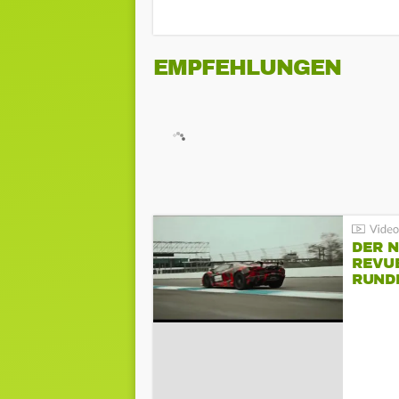
EMPFEHLUNGEN
DER 
REVU
RUND
HOCK