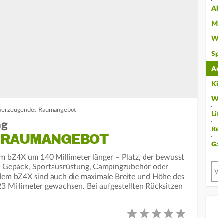
A
Mu
Wi
Sp
A
K
W
Überzeugendes Raumangebot
Li
ng
Re
 RAUMANGEBOT
G
zum bZ4X um 140 Millimeter länger – Platz, der bewusst
r Gepäck, Sportausrüstung, Campingzubehör oder
dem bZ4X sind auch die maximale Breite und Höhe des
 Millimeter gewachsen. Bei aufgestellten Rücksitzen