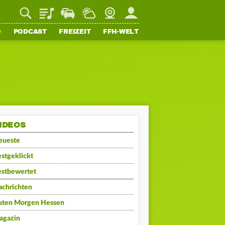
Playlist
Staupilot
Wetter
Webcam
Mein FFH
O
PODCAST
FREIZEIT
FFH-WELT
IDEOS
eueste
stgeklickt
estbewertet
achrichten
uten Morgen Hessen
agazin