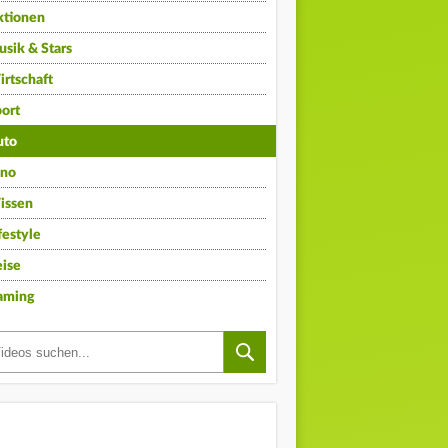
ktionen
sik & Stars
rtschaft
ort
uto
ino
issen
festyle
ise
aming