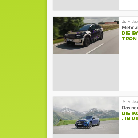
Mehr al
DIE B
TRON
DIE 
- IN 