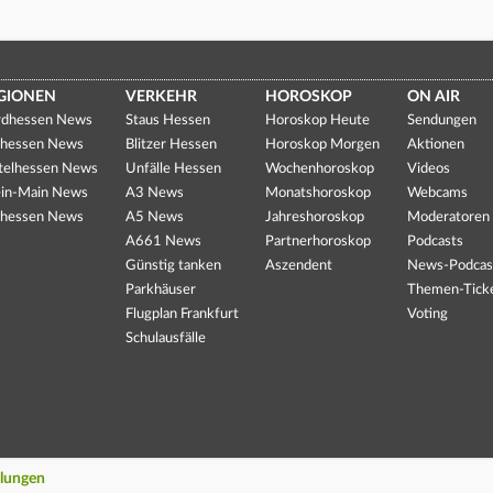
GIONEN
VERKEHR
HOROSKOP
ON AIR
dhessen News
Staus Hessen
Horoskop Heute
Sendungen
hessen News
Blitzer Hessen
Horoskop Morgen
Aktionen
telhessen News
Unfälle Hessen
Wochenhoroskop
Videos
in-Main News
A3 News
Monatshoroskop
Webcams
hessen News
A5 News
Jahreshoroskop
Moderatoren
A661 News
Partnerhoroskop
Podcasts
Günstig tanken
Aszendent
News-Podcas
Parkhäuser
Themen-Tick
Flugplan Frankfurt
Voting
Schulausfälle
llungen