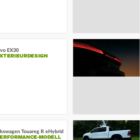
lvo EX30
EXTERIEURDESIGN
lkswagen Touareg R eHybrid
PERFORMANCE-MODELL