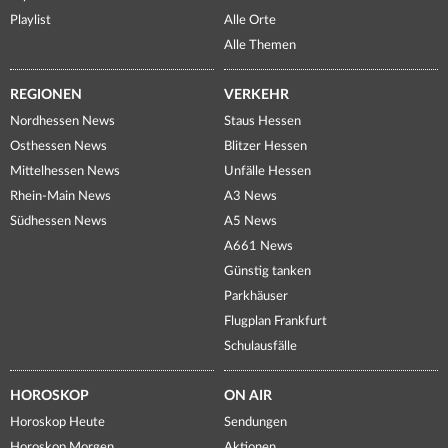
Playlist
Alle Orte
Alle Themen
REGIONEN
VERKEHR
Nordhessen News
Staus Hessen
Osthessen News
Blitzer Hessen
Mittelhessen News
Unfälle Hessen
Rhein-Main News
A3 News
Südhessen News
A5 News
A661 News
Günstig tanken
Parkhäuser
Flugplan Frankfurt
Schulausfälle
HOROSKOP
ON AIR
Horoskop Heute
Sendungen
Horoskop Morgen
Aktionen