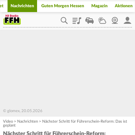
et
Nachrichten
Guten Morgen Hessen
Magazin
Aktionen
Playlist
Staupilot
Wetter
Webcam
Mein
© glomex, 20.05.2026
Video
>
Nachrichten
>
Nächster Schritt für Führerschein-Reform: Das ist
geplant
Nächster Schritt für Führerschein-Reform: