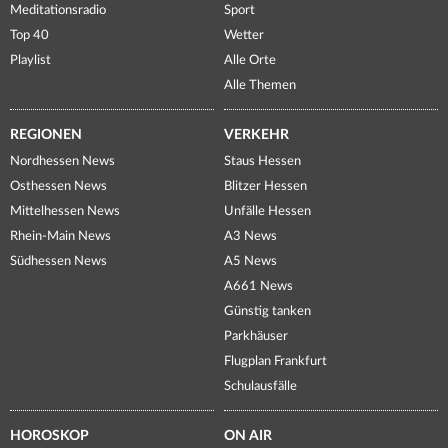
Meditationsradio
Sport
Top 40
Wetter
Playlist
Alle Orte
Alle Themen
REGIONEN
VERKEHR
Nordhessen News
Staus Hessen
Osthessen News
Blitzer Hessen
Mittelhessen News
Unfälle Hessen
Rhein-Main News
A3 News
Südhessen News
A5 News
A661 News
Günstig tanken
Parkhäuser
Flugplan Frankfurt
Schulausfälle
HOROSKOP
ON AIR