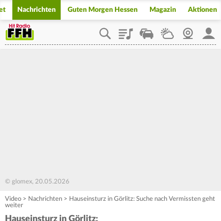
et
Nachrichten
Guten Morgen Hessen
Magazin
Aktionen
Playlist
Staupilot
Wetter
Webcam
Mein
© glomex, 20.05.2026
Video
>
Nachrichten
>
Hauseinsturz in Görlitz: Suche nach Vermissten geht
weiter
Hauseinsturz in Görlitz: