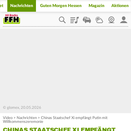
et
Nachrichten
Guten Morgen Hessen
Magazin
Aktionen
Playlist
Staupilot
Wetter
Webcam
Mein
© glomex, 20.05.2026
Video
>
Nachrichten
>
Chinas Staatschef Xi empfängt Putin mit
Willkommenszeremonie
CHINAS STAATSCHEF XI EMPFÄNGT