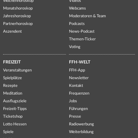
Wochenhoroskop
Videos
Monatshoroskop
Webcams
Jahreshoroskop
Moderatoren & Team
Partnerhoroskop
Podcasts
Aszendent
News-Podcast
Themen-Ticker
Voting
FREIZEIT
FFH-WELT
Veranstaltungen
FFH-App
Spielplätze
Newsletter
Rezepte
Kontakt
Meditation
Frequenzen
Ausflugsziele
Jobs
Freizeit-Tipps
Führungen
Ticketshop
Presse
Lotto Hessen
Radiowerbung
Spiele
Weiterbildung