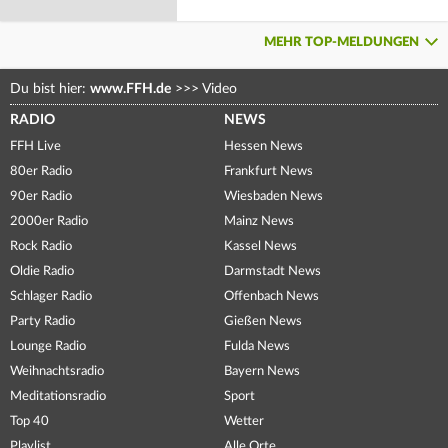
MEHR TOP-MELDUNGEN
Du bist hier:
www.FFH.de
>>>
Video
RADIO
NEWS
FFH Live
Hessen News
80er Radio
Frankfurt News
90er Radio
Wiesbaden News
2000er Radio
Mainz News
Rock Radio
Kassel News
Oldie Radio
Darmstadt News
Schlager Radio
Offenbach News
Party Radio
Gießen News
Lounge Radio
Fulda News
Weihnachtsradio
Bayern News
Meditationsradio
Sport
Top 40
Wetter
Playlist
Alle Orte