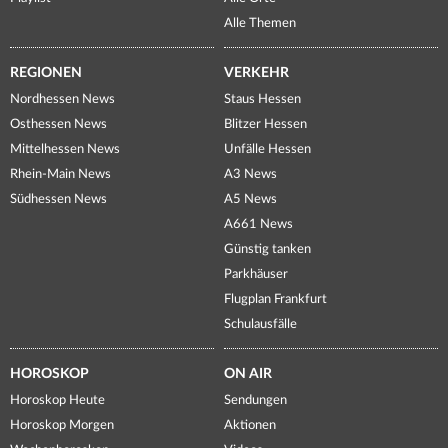
Alle Themen
REGIONEN
VERKEHR
Nordhessen News
Staus Hessen
Osthessen News
Blitzer Hessen
Mittelhessen News
Unfälle Hessen
Rhein-Main News
A3 News
Südhessen News
A5 News
A661 News
Günstig tanken
Parkhäuser
Flugplan Frankfurt
Schulausfälle
HOROSKOP
ON AIR
Horoskop Heute
Sendungen
Horoskop Morgen
Aktionen