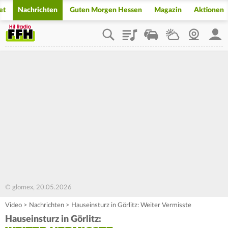
et
Nachrichten
Guten Morgen Hessen
Magazin
Aktionen
Playlist
Staupilot
Wetter
Webcam
Mein
© glomex, 20.05.2026
Video
>
Nachrichten
>
Hauseinsturz in Görlitz: Weiter Vermisste
Hauseinsturz in Görlitz: