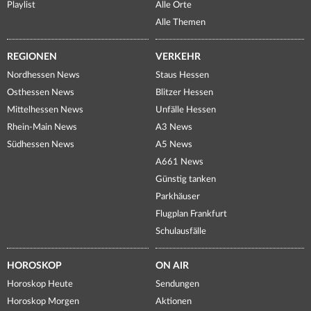
Playlist
Alle Orte
Alle Themen
REGIONEN
VERKEHR
Nordhessen News
Staus Hessen
Osthessen News
Blitzer Hessen
Mittelhessen News
Unfälle Hessen
Rhein-Main News
A3 News
Südhessen News
A5 News
A661 News
Günstig tanken
Parkhäuser
Flugplan Frankfurt
Schulausfälle
HOROSKOP
ON AIR
Horoskop Heute
Sendungen
Horoskop Morgen
Aktionen