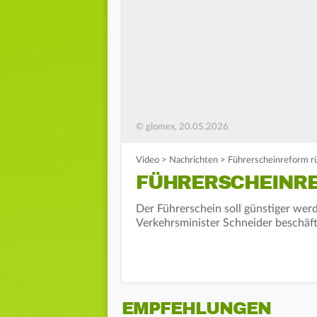
© glomex, 20.05.2026
Video
>
Nachrichten
>
Führerscheinreform r
FÜHRERSCHEINR
Der Führerschein soll günstiger we
Verkehrsminister Schneider beschäft
EMPFEHLUNGEN