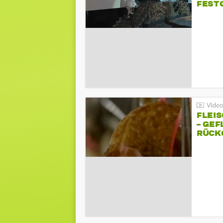
FEST
FLEI
– GEF
ÜCKG