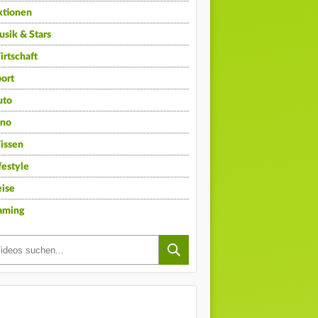
ktionen
sik & Stars
rtschaft
ort
uto
ino
issen
festyle
ise
aming