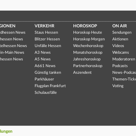
GIONEN
VERKEHR
HOROSKOP
ON AIR
dhessen News
Staus Hessen
Horoskop Heute
Sendungen
hessen News
Blitzer Hessen
Horoskop Morgen
Aktionen
telhessen News
Unfälle Hessen
Wochenhoroskop
Videos
in-Main News
A3 News
Monatshoroskop
Webcams
hessen News
A5 News
Jahreshoroskop
Moderatoren
A661 News
Partnerhoroskop
Podcasts
Günstig tanken
Aszendent
News-Podcas
Parkhäuser
Themen-Tick
Flugplan Frankfurt
Voting
Schulausfälle
llungen