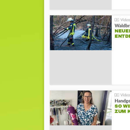
Waldbr
NEUE
ENTD
Handge
SO WI
ZUM 