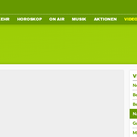
KEHR
HOROSKOP
ON AIR
MUSIK
AKTIONEN
VIDE
V
N
Be
B
N
G
M