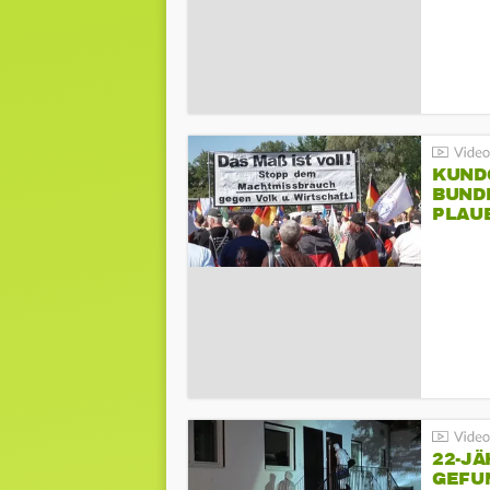
KUND
BUND
PLAU
GEGE
22-JÄ
GEFU