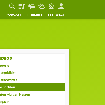
Playlist
Staupilot
Wetter
Webcam
Mein FFH
O
PODCAST
FREIZEIT
FFH-WELT
IDEOS
eueste
stgeklickt
estbewertet
achrichten
uten Morgen Hessen
agazin