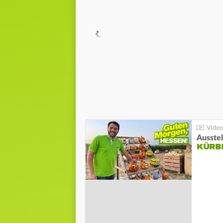
Ausste
KÜRB