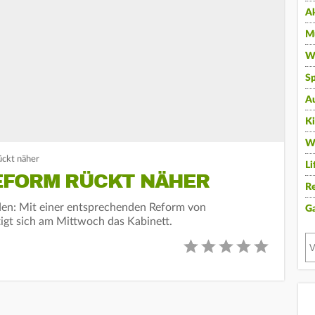
A
Mu
Wi
Sp
A
K
W
ückt näher
Li
EFORM RÜCKT NÄHER
Re
rden: Mit einer entsprechenden Reform von
G
igt sich am Mittwoch das Kabinett.