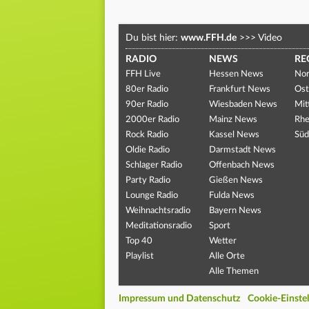
Du bist hier:
www.FFH.de
>>>
Video
RADIO
NEWS
RE
FFH Live
Hessen News
Nor
80er Radio
Frankfurt News
Ost
90er Radio
Wiesbaden News
Mit
2000er Radio
Mainz News
Rhe
Rock Radio
Kassel News
Süd
Oldie Radio
Darmstadt News
Schlager Radio
Offenbach News
Party Radio
Gießen News
Lounge Radio
Fulda News
Weihnachtsradio
Bayern News
Meditationsradio
Sport
Top 40
Wetter
Playlist
Alle Orte
Alle Themen
Impressum und Datenschutz
Cookie-Einste