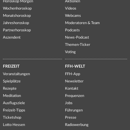
Horoskop Morgen
Aktionen
Wochenhoroskop
Videos
Monatshoroskop
Webcams
Jahreshoroskop
Moderatoren & Team
Partnerhoroskop
Podcasts
Aszendent
News-Podcast
Themen-Ticker
Voting
FREIZEIT
FFH-WELT
Veranstaltungen
FFH-App
Spielplätze
Newsletter
Rezepte
Kontakt
Meditation
Frequenzen
Ausflugsziele
Jobs
Freizeit-Tipps
Führungen
Ticketshop
Presse
Lotto Hessen
Radiowerbung