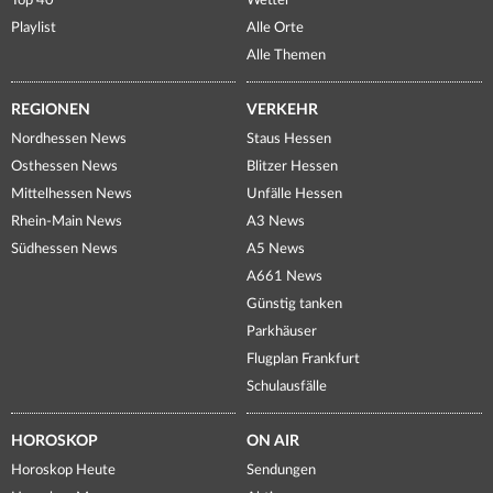
Top 40
Wetter
Playlist
Alle Orte
Alle Themen
REGIONEN
VERKEHR
Nordhessen News
Staus Hessen
Osthessen News
Blitzer Hessen
Mittelhessen News
Unfälle Hessen
Rhein-Main News
A3 News
Südhessen News
A5 News
A661 News
Günstig tanken
Parkhäuser
Flugplan Frankfurt
Schulausfälle
HOROSKOP
ON AIR
Horoskop Heute
Sendungen