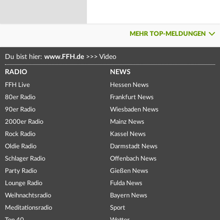
MEHR TOP-MELDUNGEN
Du bist hier:
www.FFH.de
>>>
Video
RADIO
NEWS
FFH Live
Hessen News
80er Radio
Frankfurt News
90er Radio
Wiesbaden News
2000er Radio
Mainz News
Rock Radio
Kassel News
Oldie Radio
Darmstadt News
Schlager Radio
Offenbach News
Party Radio
Gießen News
Lounge Radio
Fulda News
Weihnachtsradio
Bayern News
Meditationsradio
Sport