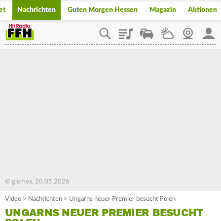
et
Nachrichten
Guten Morgen Hessen
Magazin
Aktionen
Playlist
Staupilot
Wetter
Webcam
Mein
© glomex, 20.05.2026
Video
>
Nachrichten
>
Ungarns neuer Premier besucht Polen
UNGARNS NEUER PREMIER BESUCHT