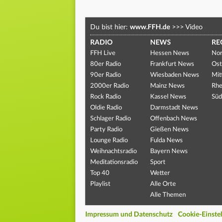
Du bist hier:
www.FFH.de
>>>
Video
RADIO
NEWS
RE
FFH Live
Hessen News
Nor
80er Radio
Frankfurt News
Ost
90er Radio
Wiesbaden News
Mit
2000er Radio
Mainz News
Rhe
Rock Radio
Kassel News
Süd
Oldie Radio
Darmstadt News
Schlager Radio
Offenbach News
Party Radio
Gießen News
Lounge Radio
Fulda News
Weihnachtsradio
Bayern News
Meditationsradio
Sport
Top 40
Wetter
Playlist
Alle Orte
Alle Themen
Impressum und Datenschutz
Cookie-Einste