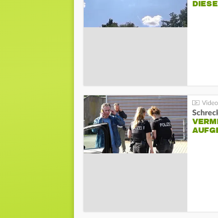
DIES
Schreck
VERM
AUFG