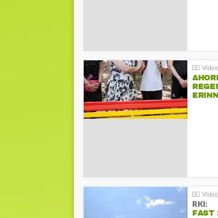
AHOR
REGE
ERIN
BEIM 
RKI:
FAST 