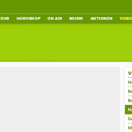
KEHR
HOROSKOP
ON AIR
MUSIK
AKTIONEN
VIDE
V
N
Be
B
N
G
M