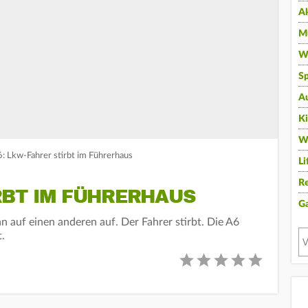
A
Mu
Wi
Sp
A
K
W
6: Lkw-Fahrer stirbt im Führerhaus
Li
Re
RBT IM FÜHRERHAUS
G
 auf einen anderen auf. Der Fahrer stirbt. Die A6
t.