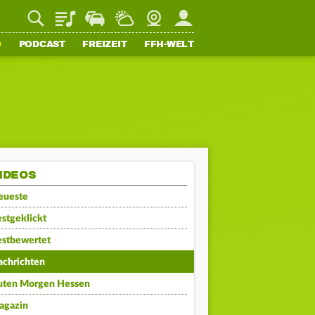
Playlist
Staupilot
Wetter
Webcam
Mein FFH
O
PODCAST
FREIZEIT
FFH-WELT
IDEOS
eueste
stgeklickt
estbewertet
achrichten
uten Morgen Hessen
agazin