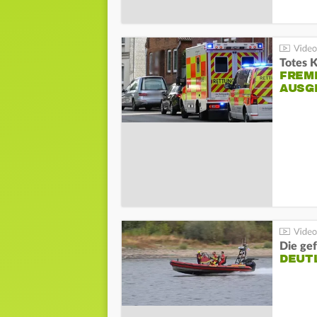
Totes 
FREM
AUSG
Die gef
DEUT