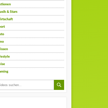
ktionen
sik & Stars
rtschaft
ort
uto
ino
issen
festyle
ise
aming