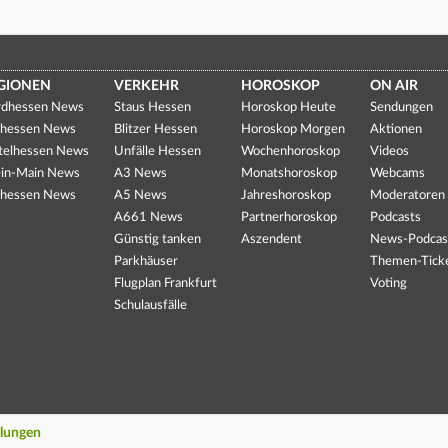
GIONEN
VERKEHR
HOROSKOP
ON AIR
dhessen News
Staus Hessen
Horoskop Heute
Sendungen
hessen News
Blitzer Hessen
Horoskop Morgen
Aktionen
telhessen News
Unfälle Hessen
Wochenhoroskop
Videos
in-Main News
A3 News
Monatshoroskop
Webcams
hessen News
A5 News
Jahreshoroskop
Moderatoren
A661 News
Partnerhoroskop
Podcasts
Günstig tanken
Aszendent
News-Podcas
Parkhäuser
Themen-Tick
Flugplan Frankfurt
Voting
Schulausfälle
llungen