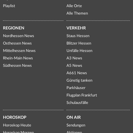
Playlist
Alle Orte
Alle Themen
REGIONEN
VERKEHR
Nordhessen News
Staus Hessen
Osthessen News
Blitzer Hessen
Mittelhessen News
Unfälle Hessen
Rhein-Main News
A3 News
Südhessen News
A5 News
A661 News
Günstig tanken
Parkhäuser
Flugplan Frankfurt
Schulausfälle
HOROSKOP
ON AIR
Horoskop Heute
Sendungen
Horoskop Morgen
Aktionen