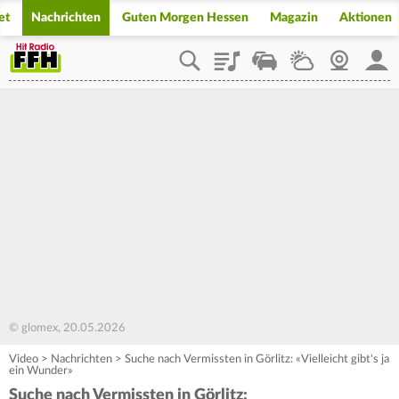
et
Nachrichten
Guten Morgen Hessen
Magazin
Aktionen
Playlist
Staupilot
Wetter
Webcam
Mein
© glomex, 20.05.2026
Video
>
Nachrichten
>
Suche nach Vermissten in Görlitz: «Vielleicht gibt's ja
ein Wunder»
Suche nach Vermissten in Görlitz: