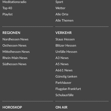
Meditationsradio
Sport
Top 40
Wetter
Playlist
Alle Orte
Alle Themen
REGIONEN
VERKEHR
Nordhessen News
Staus Hessen
Osthessen News
Blitzer Hessen
Mittelhessen News
Unfälle Hessen
Rhein-Main News
A3 News
Südhessen News
A5 News
A661 News
Günstig tanken
Parkhäuser
Flugplan Frankfurt
Schulausfälle
HOROSKOP
ON AIR