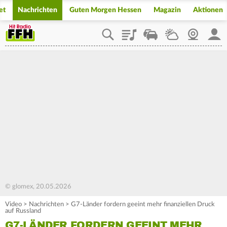
et
Nachrichten
Guten Morgen Hessen
Magazin
Aktionen
Playlist
Staupilot
Wetter
Webcam
Mein
© glomex, 20.05.2026
Video
>
Nachrichten
>
G7-Länder fordern geeint mehr finanziellen Druck
auf Russland
G7-LÄNDER FORDERN GEEINT MEHR