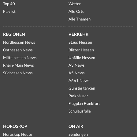
Top 40
Wetter
Playlist
Alle Orte
Alle Themen
REGIONEN
VERKEHR
Nordhessen News
Staus Hessen
Osthessen News
Blitzer Hessen
Mittelhessen News
Unfälle Hessen
Rhein-Main News
A3 News
Südhessen News
A5 News
A661 News
Günstig tanken
Parkhäuser
Flugplan Frankfurt
Schulausfälle
HOROSKOP
ON AIR
Horoskop Heute
Sendungen