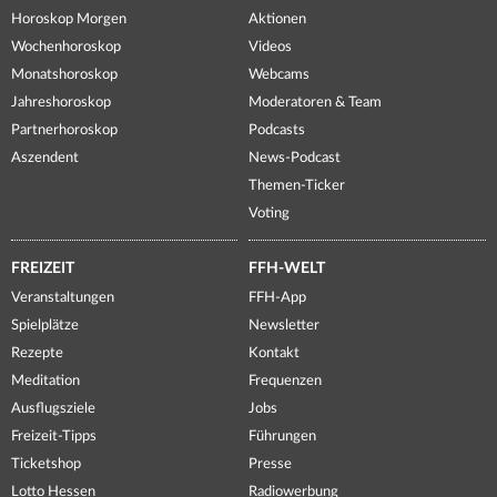
Horoskop Morgen
Aktionen
Wochenhoroskop
Videos
Monatshoroskop
Webcams
Jahreshoroskop
Moderatoren & Team
Partnerhoroskop
Podcasts
Aszendent
News-Podcast
Themen-Ticker
Voting
FREIZEIT
FFH-WELT
Veranstaltungen
FFH-App
Spielplätze
Newsletter
Rezepte
Kontakt
Meditation
Frequenzen
Ausflugsziele
Jobs
Freizeit-Tipps
Führungen
Ticketshop
Presse
Lotto Hessen
Radiowerbung