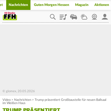
et
Nachrichten
Guten Morgen Hessen
Magazin
Aktionen
Playlist
Staupilot
Wetter
Webcam
Mein
© glomex, 20.05.2026
Video
>
Nachrichten
>
Trump präsentiert Großbaustelle für neuen Ballsaal
im Weißen Haus
TRUMP PRÄSENTIERT