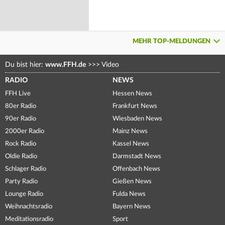
MEHR TOP-MELDUNGEN
Du bist hier:
www.FFH.de
>>>
Video
RADIO
NEWS
FFH Live
Hessen News
80er Radio
Frankfurt News
90er Radio
Wiesbaden News
2000er Radio
Mainz News
Rock Radio
Kassel News
Oldie Radio
Darmstadt News
Schlager Radio
Offenbach News
Party Radio
Gießen News
Lounge Radio
Fulda News
Weihnachtsradio
Bayern News
Meditationsradio
Sport