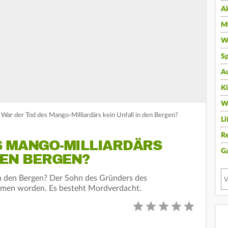
A
Mu
Wi
Sp
A
K
W
 War der Tod des Mango-Milliardärs kein Unfall in den Bergen?
Li
Re
S MANGO-MILLIARDÄRS
G
DEN BERGEN?
in den Bergen? Der Sohn des Gründers des
men worden. Es besteht Mordverdacht.