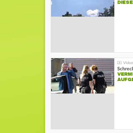
DIES
Schreck
VERM
AUFG