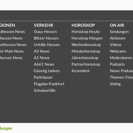
GIONEN
VERKEHR
HOROSKOP
ON AIR
dhessen News
Staus Hessen
Horoskop Heute
Sendungen
hessen News
Blitzer Hessen
Horoskop Morgen
Aktionen
telhessen News
Unfälle Hessen
Wochenhoroskop
Videos
in-Main News
A3 News
Monatshoroskop
Webcams
hessen News
A5 News
Jahreshoroskop
Moderatoren
A661 News
Partnerhoroskop
Podcasts
Günstig tanken
Aszendent
News-Podcas
Parkhäuser
Themen-Tick
Flugplan Frankfurt
Voting
Schulausfälle
llungen