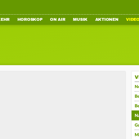
KEHR
HOROSKOP
ON AIR
MUSIK
AKTIONEN
VIDE
V
N
Be
B
N
G
M