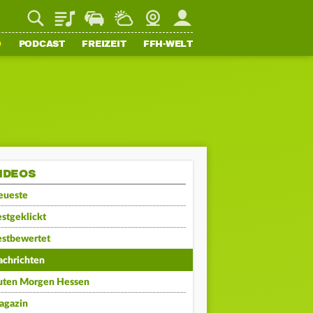
Playlist
Staupilot
Wetter
Webcam
Mein FFH
O
PODCAST
FREIZEIT
FFH-WELT
IDEOS
eueste
stgeklickt
estbewertet
achrichten
uten Morgen Hessen
agazin