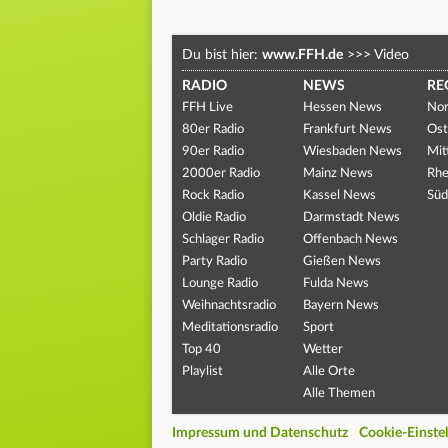
Du bist hier:
www.FFH.de
>>>
Video
RADIO
NEWS
RE
FFH Live
Hessen News
Nor
80er Radio
Frankfurt News
Ost
90er Radio
Wiesbaden News
Mit
2000er Radio
Mainz News
Rhe
Rock Radio
Kassel News
Süd
Oldie Radio
Darmstadt News
Schlager Radio
Offenbach News
Party Radio
Gießen News
Lounge Radio
Fulda News
Weihnachtsradio
Bayern News
Meditationsradio
Sport
Top 40
Wetter
Playlist
Alle Orte
Alle Themen
Impressum und Datenschutz
Cookie-Einste