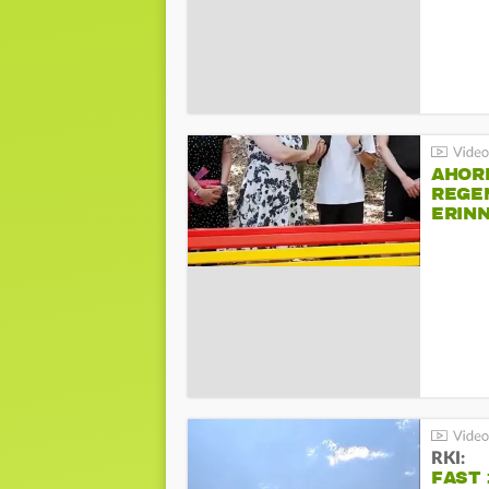
AHOR
REGE
ERIN
BEIM 
RKI:
FAST 