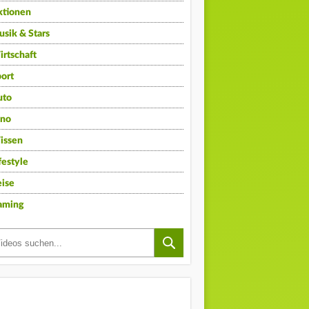
ktionen
sik & Stars
rtschaft
ort
uto
ino
issen
festyle
ise
aming