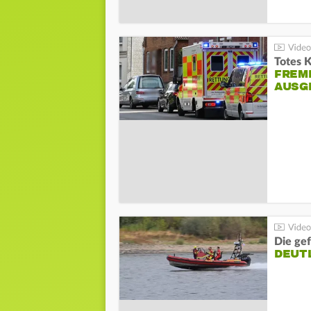
Totes 
FREM
AUSG
Die gef
DEUT