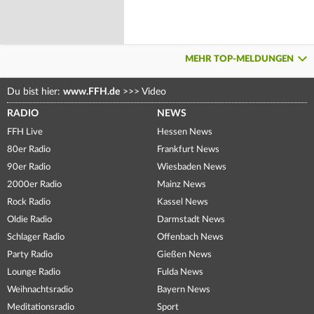
MEHR TOP-MELDUNGEN
Du bist hier:
www.FFH.de
>>>
Video
RADIO
NEWS
FFH Live
Hessen News
80er Radio
Frankfurt News
90er Radio
Wiesbaden News
2000er Radio
Mainz News
Rock Radio
Kassel News
Oldie Radio
Darmstadt News
Schlager Radio
Offenbach News
Party Radio
Gießen News
Lounge Radio
Fulda News
Weihnachtsradio
Bayern News
Meditationsradio
Sport