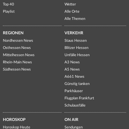
Top 40
Wetter
Playlist
Alle Orte
Alle Themen
REGIONEN
VERKEHR
Nordhessen News
Staus Hessen
Osthessen News
Blitzer Hessen
Mittelhessen News
Unfälle Hessen
Rhein-Main News
A3 News
Südhessen News
A5 News
A661 News
Günstig tanken
Parkhäuser
Flugplan Frankfurt
Schulausfälle
HOROSKOP
ON AIR
Horoskop Heute
Sendungen