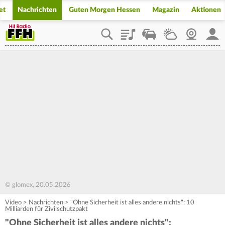
et
Nachrichten
Guten Morgen Hessen
Magazin
Aktionen
Playlist
Staupilot
Wetter
Webcam
Mein
© glomex, 20.05.2026
Video
>
Nachrichten
>
"Ohne Sicherheit ist alles andere nichts": 10
Milliarden für Zivilschutzpakt
"Ohne Sicherheit ist alles andere nichts":