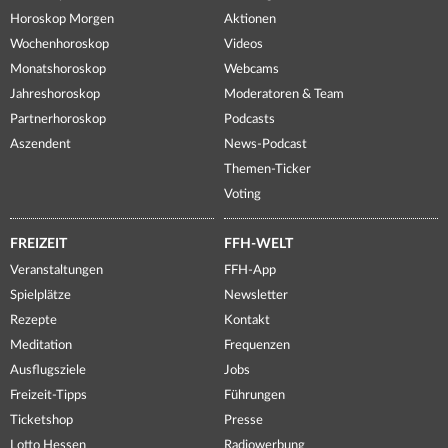
Horoskop Morgen
Aktionen
Wochenhoroskop
Videos
Monatshoroskop
Webcams
Jahreshoroskop
Moderatoren & Team
Partnerhoroskop
Podcasts
Aszendent
News-Podcast
Themen-Ticker
Voting
FREIZEIT
FFH-WELT
Veranstaltungen
FFH-App
Spielplätze
Newsletter
Rezepte
Kontakt
Meditation
Frequenzen
Ausflugsziele
Jobs
Freizeit-Tipps
Führungen
Ticketshop
Presse
Lotto Hessen
Radiowerbung