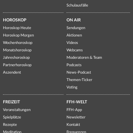
Schulausfälle
HOROSKOP
ON AIR
Horoskop Heute
Sendungen
Horoskop Morgen
Aktionen
Wochenhoroskop
Videos
Monatshoroskop
Webcams
Jahreshoroskop
Moderatoren & Team
Partnerhoroskop
Podcasts
Aszendent
News-Podcast
Themen-Ticker
Voting
FREIZEIT
FFH-WELT
Veranstaltungen
FFH-App
Spielplätze
Newsletter
Rezepte
Kontakt
Meditation
Frequenzen