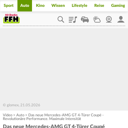
Sport
Auto
Kino
Wissen
Lifestyle
Reise
Gaming
Playlist
Staupilot
Wetter
Webcam
Mein
© glomex, 21.05.2026
Video
>
Auto
>
Das neue Mercedes-AMG GT 4-Türer Coupé -
Revolutionäre Performance. Maximale Intensität
Das neue Mercedes-AMG GT 4-Türer Coupé