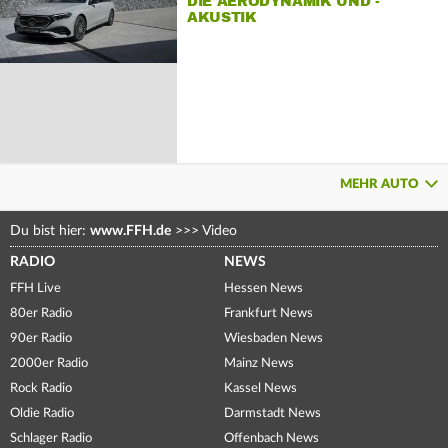
DIE AERODYNAMIK UND -
AKUSTIK
MEHR AUTO
Du bist hier:
www.FFH.de
>>>
Video
RADIO
NEWS
FFH Live
Hessen News
80er Radio
Frankfurt News
90er Radio
Wiesbaden News
2000er Radio
Mainz News
Rock Radio
Kassel News
Oldie Radio
Darmstadt News
Schlager Radio
Offenbach News