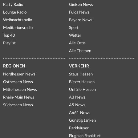
Party Radio
Gießen News
Lounge Radio
Fulda News
Weihnachtsradio
Bayern News
Meditationsradio
Sport
Top 40
Wetter
Playlist
Alle Orte
Alle Themen
REGIONEN
VERKEHR
Nordhessen News
Staus Hessen
Osthessen News
Blitzer Hessen
Mittelhessen News
Unfälle Hessen
Rhein-Main News
A3 News
Südhessen News
A5 News
A661 News
Günstig tanken
Parkhäuser
Flugplan Frankfurt