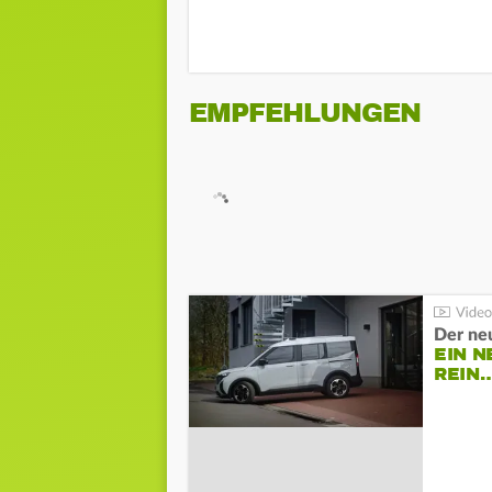
EMPFEHLUNGEN
Der ne
EIN N
REIN