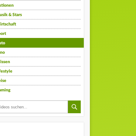
ktionen
sik & Stars
rtschaft
ort
uto
ino
issen
festyle
ise
aming