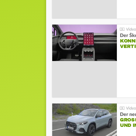
Der Šk
KONNE
VERT
Der ne
GROSS
ND I