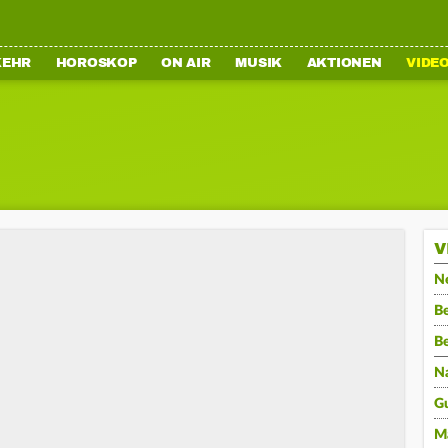
KEHR
HOROSKOP
ON AIR
MUSIK
AKTIONEN
VIDE
V
N
Be
B
N
G
M