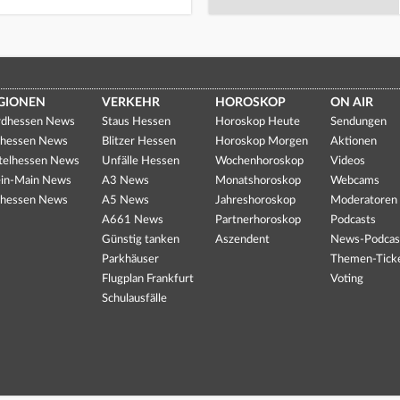
GIONEN
VERKEHR
HOROSKOP
ON AIR
dhessen News
Staus Hessen
Horoskop Heute
Sendungen
hessen News
Blitzer Hessen
Horoskop Morgen
Aktionen
telhessen News
Unfälle Hessen
Wochenhoroskop
Videos
in-Main News
A3 News
Monatshoroskop
Webcams
hessen News
A5 News
Jahreshoroskop
Moderatoren
A661 News
Partnerhoroskop
Podcasts
Günstig tanken
Aszendent
News-Podcas
Parkhäuser
Themen-Tick
Flugplan Frankfurt
Voting
Schulausfälle