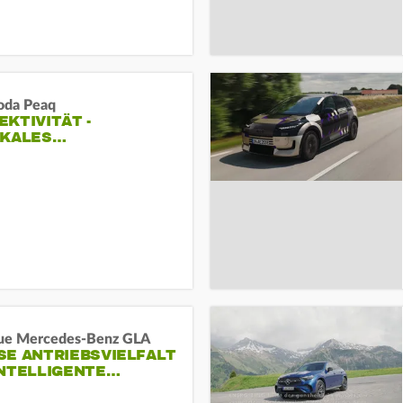
oda Peaq
KTIVITÄT -
IKALES…
ue Mercedes-Benz GLA
E ANTRIEBSVIELFALT U
NTELLIGENTE…