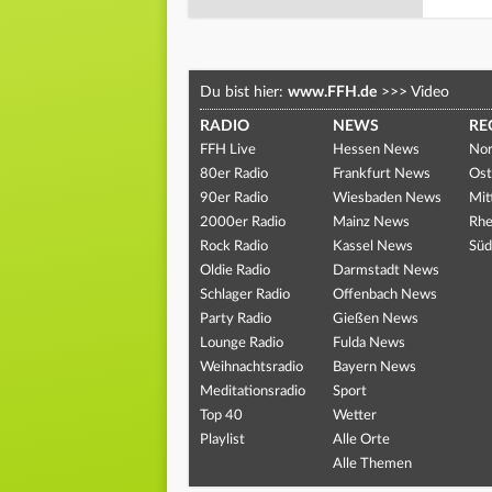
Du bist hier:
www.FFH.de
>>>
Video
RADIO
NEWS
RE
FFH Live
Hessen News
Nor
80er Radio
Frankfurt News
Ost
90er Radio
Wiesbaden News
Mit
2000er Radio
Mainz News
Rhe
Rock Radio
Kassel News
Süd
Oldie Radio
Darmstadt News
Schlager Radio
Offenbach News
Party Radio
Gießen News
Lounge Radio
Fulda News
Weihnachtsradio
Bayern News
Meditationsradio
Sport
Top 40
Wetter
Playlist
Alle Orte
Alle Themen