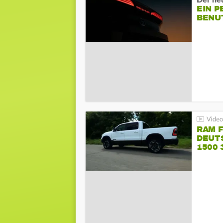
Der ne
EIN P
BENU
RAM 
DEUT
1500 
PENT