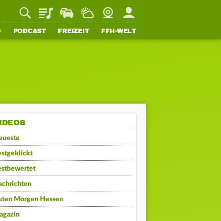
Playlist
Staupilot
Wetter
Webcam
Mein FFH
O
PODCAST
FREIZEIT
FFH-WELT
IDEOS
eueste
stgeklickt
estbewertet
achrichten
uten Morgen Hessen
agazin