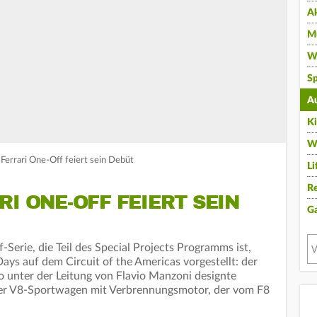
A
Mu
Wi
Sp
A
K
W
Ferrari One-Off feiert sein Debüt
Li
Re
RI ONE-OFF FEIERT SEIN
G
-Serie, die Teil des Special Projects Programms ist,
ays auf dem Circuit of the Americas vorgestellt: der
 unter der Leitung von Flavio Manzoni designte
ener V8-Sportwagen mit Verbrennungsmotor, der vom F8