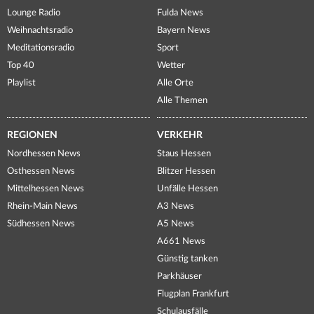
Lounge Radio
Fulda News
Weihnachtsradio
Bayern News
Meditationsradio
Sport
Top 40
Wetter
Playlist
Alle Orte
Alle Themen
REGIONEN
VERKEHR
Nordhessen News
Staus Hessen
Osthessen News
Blitzer Hessen
Mittelhessen News
Unfälle Hessen
Rhein-Main News
A3 News
Südhessen News
A5 News
A661 News
Günstig tanken
Parkhäuser
Flugplan Frankfurt
Schulausfälle