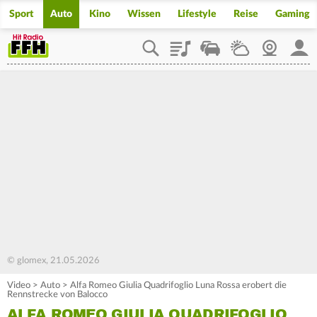
Sport
Auto
Kino
Wissen
Lifestyle
Reise
Gaming
Playlist
Staupilot
Wetter
Webcam
Mein
© glomex, 21.05.2026
Video
>
Auto
>
Alfa Romeo Giulia Quadrifoglio Luna Rossa erobert die
Rennstrecke von Balocco
ALFA ROMEO GIULIA QUADRIFOGLIO