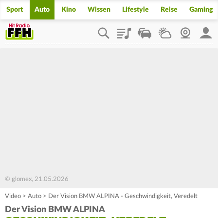
Sport
Auto
Kino
Wissen
Lifestyle
Reise
Gaming
Playlist
Staupilot
Wetter
Webcam
Mein
© glomex, 21.05.2026
Video
>
Auto
>
Der Vision BMW ALPINA - Geschwindigkeit, Veredelt
Der Vision BMW ALPINA