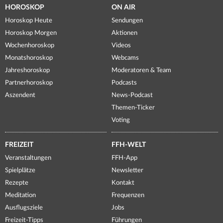
HOROSKOP
ON AIR
Horoskop Heute
Sendungen
Horoskop Morgen
Aktionen
Wochenhoroskop
Videos
Monatshoroskop
Webcams
Jahreshoroskop
Moderatoren & Team
Partnerhoroskop
Podcasts
Aszendent
News-Podcast
Themen-Ticker
Voting
FREIZEIT
FFH-WELT
Veranstaltungen
FFH-App
Spielplätze
Newsletter
Rezepte
Kontakt
Meditation
Frequenzen
Ausflugsziele
Jobs
Freizeit-Tipps
Führungen