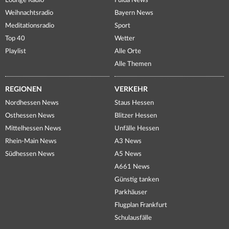
Lounge Radio
Fulda News
Weihnachtsradio
Bayern News
Meditationsradio
Sport
Top 40
Wetter
Playlist
Alle Orte
Alle Themen
REGIONEN
VERKEHR
Nordhessen News
Staus Hessen
Osthessen News
Blitzer Hessen
Mittelhessen News
Unfälle Hessen
Rhein-Main News
A3 News
Südhessen News
A5 News
A661 News
Günstig tanken
Parkhäuser
Flugplan Frankfurt
Schulausfälle