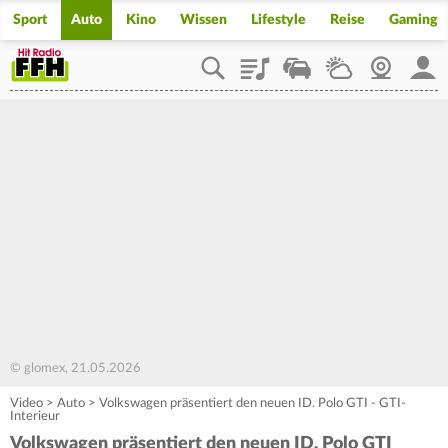
Sport
Auto
Kino
Wissen
Lifestyle
Reise
Gaming
Playlist
Staupilot
Wetter
Webcam
Mein
© glomex, 21.05.2026
Video
>
Auto
>
Volkswagen präsentiert den neuen ID. Polo GTI - GTI-
Interieur
Volkswagen präsentiert den neuen ID. Polo GTI