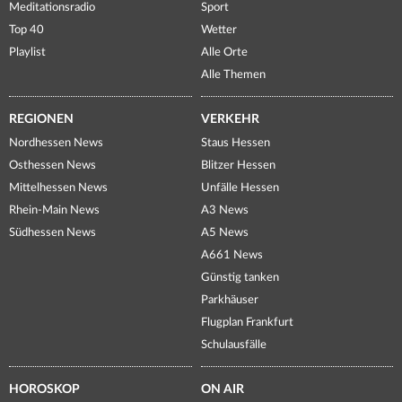
Meditationsradio
Sport
Top 40
Wetter
Playlist
Alle Orte
Alle Themen
REGIONEN
VERKEHR
Nordhessen News
Staus Hessen
Osthessen News
Blitzer Hessen
Mittelhessen News
Unfälle Hessen
Rhein-Main News
A3 News
Südhessen News
A5 News
A661 News
Günstig tanken
Parkhäuser
Flugplan Frankfurt
Schulausfälle
HOROSKOP
ON AIR