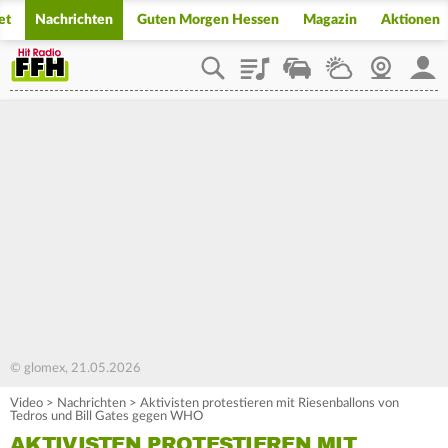
et
Nachrichten
Guten Morgen Hessen
Magazin
Aktionen
Playlist
Staupilot
Wetter
Webcam
Mein
© glomex, 21.05.2026
Video
>
Nachrichten
>
Aktivisten protestieren mit Riesenballons von
Tedros und Bill Gates gegen WHO
AKTIVISTEN PROTESTIEREN MIT