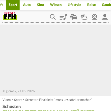
ft
Sport
Auto
Kino
Wissen
Lifestyle
Reise
Gami
Playlist
Staupilot
Wetter
Webcam
Mein
© glomex, 21.05.2026
Video
>
Sport
>
Schuster: Finalpleite "muss uns stärker machen"
Schuster: