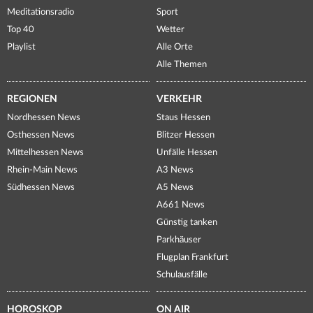
Meditationsradio
Sport
Top 40
Wetter
Playlist
Alle Orte
Alle Themen
REGIONEN
VERKEHR
Nordhessen News
Staus Hessen
Osthessen News
Blitzer Hessen
Mittelhessen News
Unfälle Hessen
Rhein-Main News
A3 News
Südhessen News
A5 News
A661 News
Günstig tanken
Parkhäuser
Flugplan Frankfurt
Schulausfälle
HOROSKOP
ON AIR