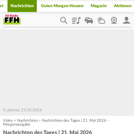
et
Nachrichten
Guten Morgen Hessen
Magazin
Aktionen
Playlist
Staupilot
Wetter
Webcam
Mein
© glomex, 21.05.2026
Video
>
Nachrichten
>
Nachrichten des Tages | 21. Mai 2026 -
Morgenausgabe
Nachrichten des Tages | 21. Mai 2026