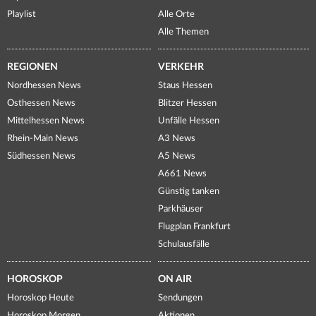
Playlist
Alle Orte
Alle Themen
REGIONEN
VERKEHR
Nordhessen News
Staus Hessen
Osthessen News
Blitzer Hessen
Mittelhessen News
Unfälle Hessen
Rhein-Main News
A3 News
Südhessen News
A5 News
A661 News
Günstig tanken
Parkhäuser
Flugplan Frankfurt
Schulausfälle
HOROSKOP
ON AIR
Horoskop Heute
Sendungen
Horoskop Morgen
Aktionen