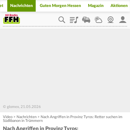
et
Nachrichten
Guten Morgen Hessen
Magazin
Aktionen
Playlist
Staupilot
Wetter
Webcam
Mein
© glomex, 21.05.2026
Video
>
Nachrichten
>
Nach Angriffen in Provinz Tyros: Retter suchen im
Südlibanon in Trümmern
Nach Angriffen in Provinz Tyros: