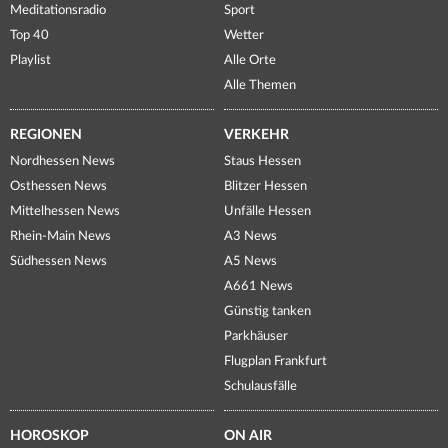
Meditationsradio
Sport
Top 40
Wetter
Playlist
Alle Orte
Alle Themen
REGIONEN
VERKEHR
Nordhessen News
Staus Hessen
Osthessen News
Blitzer Hessen
Mittelhessen News
Unfälle Hessen
Rhein-Main News
A3 News
Südhessen News
A5 News
A661 News
Günstig tanken
Parkhäuser
Flugplan Frankfurt
Schulausfälle
HOROSKOP
ON AIR