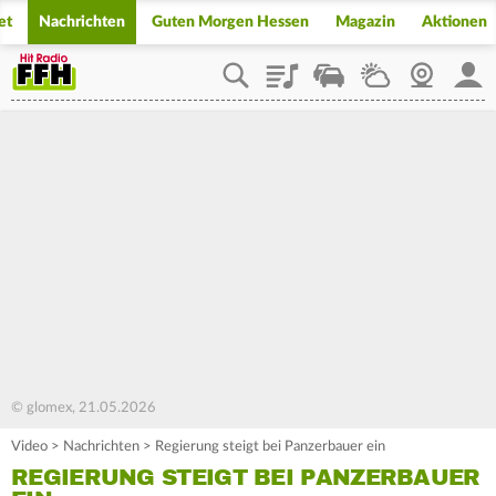
et
Nachrichten
Guten Morgen Hessen
Magazin
Aktionen
Playlist
Staupilot
Wetter
Webcam
Mein
© glomex, 21.05.2026
Video
>
Nachrichten
>
Regierung steigt bei Panzerbauer ein
REGIERUNG STEIGT BEI PANZERBAUER