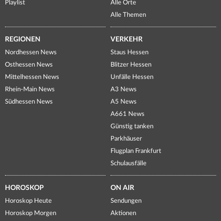
Playlist
Alle Orte
Alle Themen
REGIONEN
VERKEHR
Nordhessen News
Staus Hessen
Osthessen News
Blitzer Hessen
Mittelhessen News
Unfälle Hessen
Rhein-Main News
A3 News
Südhessen News
A5 News
A661 News
Günstig tanken
Parkhäuser
Flugplan Frankfurt
Schulausfälle
HOROSKOP
ON AIR
Horoskop Heute
Sendungen
Horoskop Morgen
Aktionen