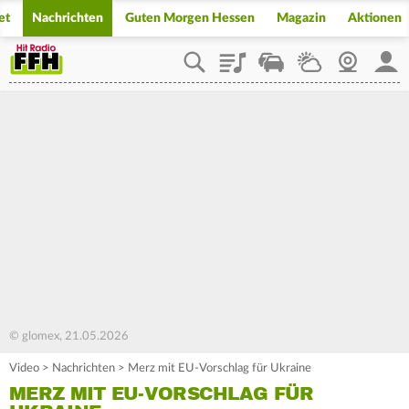
et
Nachrichten
Guten Morgen Hessen
Magazin
Aktionen
Playlist
Staupilot
Wetter
Webcam
Mein
© glomex, 21.05.2026
Video
>
Nachrichten
>
Merz mit EU-Vorschlag für Ukraine
MERZ MIT EU-VORSCHLAG FÜR