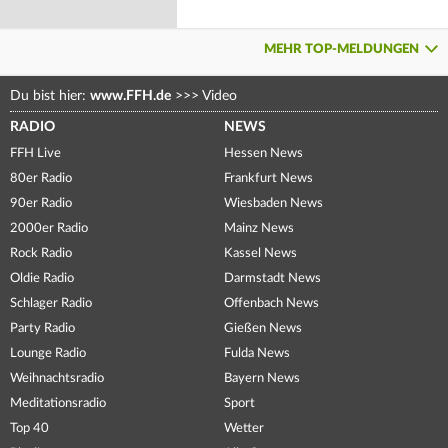
MEHR TOP-MELDUNGEN
Du bist hier:
www.FFH.de
>>>
Video
RADIO
NEWS
FFH Live
Hessen News
80er Radio
Frankfurt News
90er Radio
Wiesbaden News
2000er Radio
Mainz News
Rock Radio
Kassel News
Oldie Radio
Darmstadt News
Schlager Radio
Offenbach News
Party Radio
Gießen News
Lounge Radio
Fulda News
Weihnachtsradio
Bayern News
Meditationsradio
Sport
Top 40
Wetter