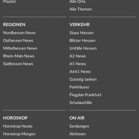
Playlist
Alle Orte
Alle Themen
REGIONEN
VERKEHR
Nordhessen News
Staus Hessen
Osthessen News
Blitzer Hessen
Mittelhessen News
Unfälle Hessen
Rhein-Main News
A3 News
Südhessen News
A5 News
A661 News
Günstig tanken
Parkhäuser
Flugplan Frankfurt
Schulausfälle
HOROSKOP
ON AIR
Horoskop Heute
Sendungen
Horoskop Morgen
Aktionen