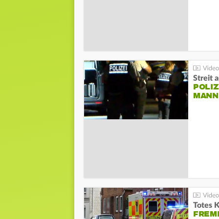
Streit 
POLIZ
ANN I
Totes 
FREM