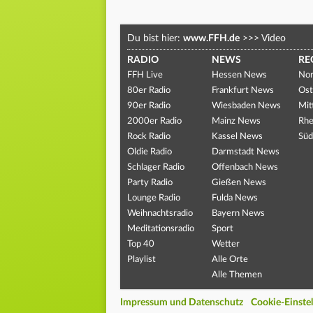
Du bist hier:
www.FFH.de
>>>
Video
RADIO
NEWS
RE
FFH Live
Hessen News
Nor
80er Radio
Frankfurt News
Ost
90er Radio
Wiesbaden News
Mit
2000er Radio
Mainz News
Rhe
Rock Radio
Kassel News
Süd
Oldie Radio
Darmstadt News
Schlager Radio
Offenbach News
Party Radio
Gießen News
Lounge Radio
Fulda News
Weihnachtsradio
Bayern News
Meditationsradio
Sport
Top 40
Wetter
Playlist
Alle Orte
Alle Themen
Impressum und Datenschutz
Cookie-Einste