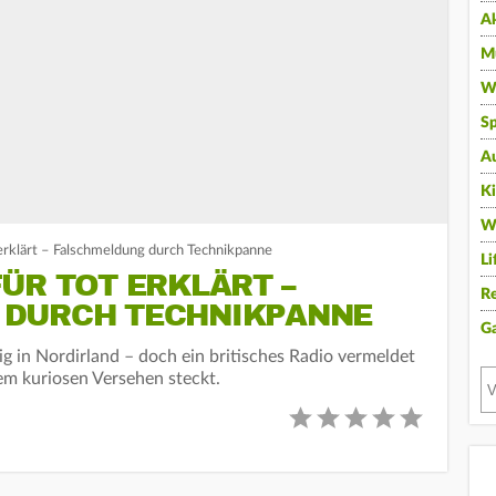
A
Mu
Wi
Sp
A
K
W
 erklärt – Falschmeldung durch Technikpanne
Li
ÜR TOT ERKLÄRT –
Re
 DURCH TECHNIKPANNE
G
ig in Nordirland – doch ein britisches Radio vermeldet
em kuriosen Versehen steckt.