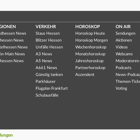
GIONEN
VERKEHR
HOROSKOP
ON AIR
dhessen News
Staus Hessen
Horoskop Heute
Sendungen
hessen News
Blitzer Hessen
Horoskop Morgen
Aktionen
telhessen News
Unfälle Hessen
Wochenhoroskop
Videos
in-Main News
A3 News
Monatshoroskop
Webcams
hessen News
A5 News
Jahreshoroskop
Moderatoren
A661 News
Partnerhoroskop
Podcasts
Günstig tanken
Aszendent
News-Podcas
Parkhäuser
Themen-Tick
Flugplan Frankfurt
Voting
Schulausfälle
llungen