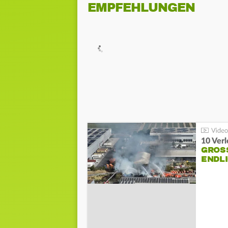
EMPFEHLUNGEN
10 Ver
GROSS
NDLI