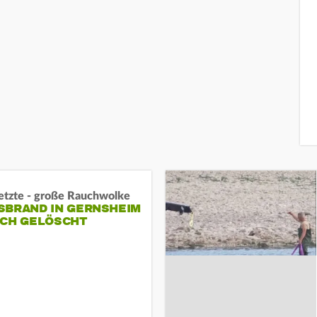
letzte - große Rauchwolke
BRAND IN GERNSHEIM E
CH GELÖSCHT