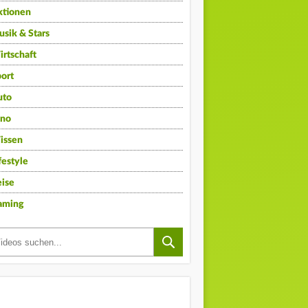
ktionen
sik & Stars
rtschaft
ort
uto
ino
issen
festyle
ise
aming