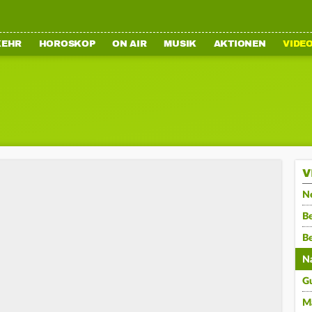
KEHR
HOROSKOP
ON AIR
MUSIK
AKTIONEN
VIDE
V
N
Be
B
N
G
M