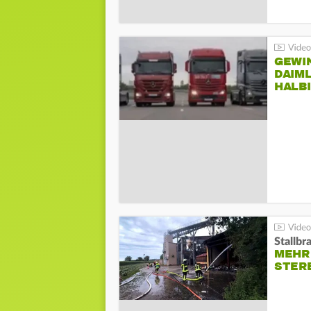
GEWI
DAIM
HALB
Stallbr
MEHR 
STER