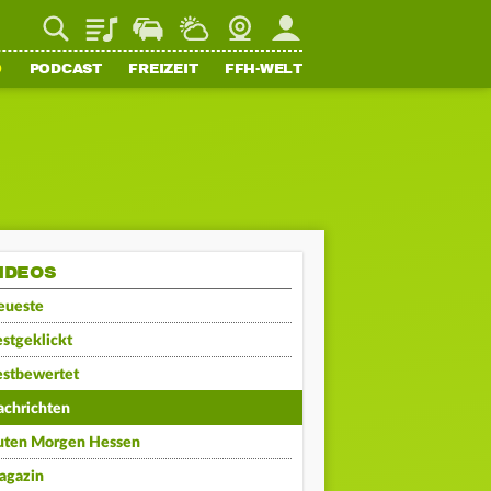
Playlist
Staupilot
Wetter
Webcam
Mein FFH
O
PODCAST
FREIZEIT
FFH-WELT
IDEOS
eueste
stgeklickt
estbewertet
achrichten
uten Morgen Hessen
agazin