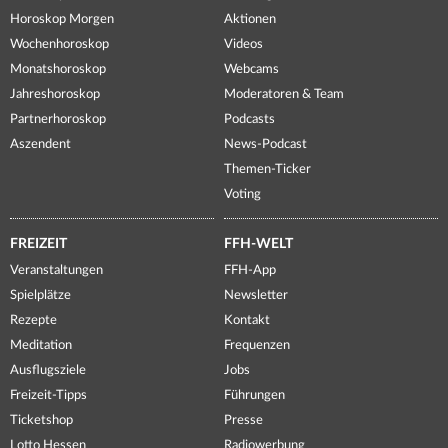
Horoskop Morgen
Aktionen
Wochenhoroskop
Videos
Monatshoroskop
Webcams
Jahreshoroskop
Moderatoren & Team
Partnerhoroskop
Podcasts
Aszendent
News-Podcast
Themen-Ticker
Voting
FREIZEIT
FFH-WELT
Veranstaltungen
FFH-App
Spielplätze
Newsletter
Rezepte
Kontakt
Meditation
Frequenzen
Ausflugsziele
Jobs
Freizeit-Tipps
Führungen
Ticketshop
Presse
Lotto Hessen
Radiowerbung