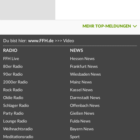
MEHR TOP-MELDUNGEN
Du bist hier:
www.FFH.de
>>>
Video
RADIO
NEWS
FFH Live
Hessen News
80er Radio
Frankfurt News
90er Radio
Wiesbaden News
2000er Radio
Mainz News
Rock Radio
Kassel News
Oldie Radio
Darmstadt News
Schlager Radio
Offenbach News
Party Radio
Gießen News
Lounge Radio
Fulda News
Weihnachtsradio
Bayern News
Meditationsradio
Sport