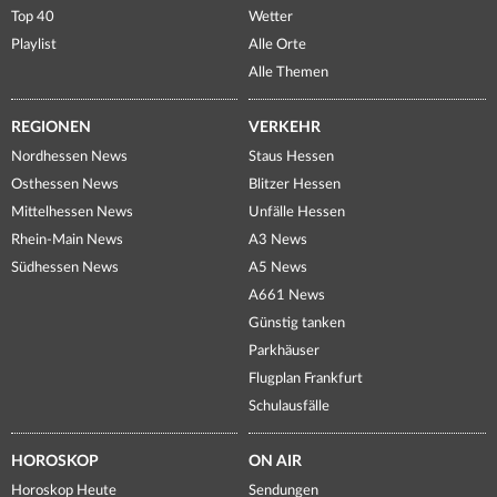
Top 40
Wetter
Playlist
Alle Orte
Alle Themen
REGIONEN
VERKEHR
Nordhessen News
Staus Hessen
Osthessen News
Blitzer Hessen
Mittelhessen News
Unfälle Hessen
Rhein-Main News
A3 News
Südhessen News
A5 News
A661 News
Günstig tanken
Parkhäuser
Flugplan Frankfurt
Schulausfälle
HOROSKOP
ON AIR
Horoskop Heute
Sendungen