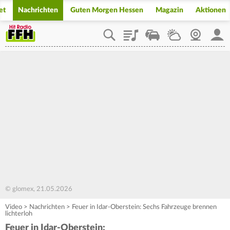
et
Nachrichten
Guten Morgen Hessen
Magazin
Aktionen
Playlist
Staupilot
Wetter
Webcam
Mein
© glomex, 21.05.2026
Video
>
Nachrichten
>
Feuer in Idar-Oberstein: Sechs Fahrzeuge brennen
lichterloh
Feuer in Idar-Oberstein: