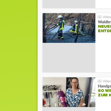
Waldbr
NEUE
ENTD
Handge
SO WI
ZUM 