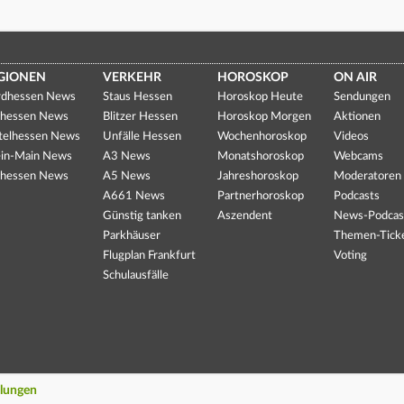
GIONEN
VERKEHR
HOROSKOP
ON AIR
dhessen News
Staus Hessen
Horoskop Heute
Sendungen
hessen News
Blitzer Hessen
Horoskop Morgen
Aktionen
telhessen News
Unfälle Hessen
Wochenhoroskop
Videos
in-Main News
A3 News
Monatshoroskop
Webcams
hessen News
A5 News
Jahreshoroskop
Moderatoren
A661 News
Partnerhoroskop
Podcasts
Günstig tanken
Aszendent
News-Podcas
Parkhäuser
Themen-Tick
Flugplan Frankfurt
Voting
Schulausfälle
llungen