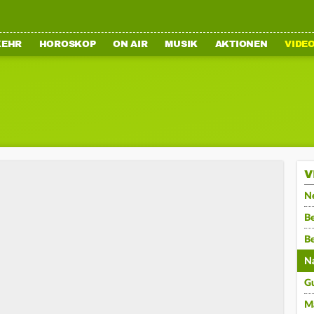
KEHR
HOROSKOP
ON AIR
MUSIK
AKTIONEN
VIDE
V
N
Be
B
N
G
M