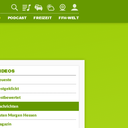
Playlist
Staupilot
Wetter
Webcam
Mein FFH
O
PODCAST
FREIZEIT
FFH-WELT
IDEOS
eueste
stgeklickt
estbewertet
achrichten
uten Morgen Hessen
agazin