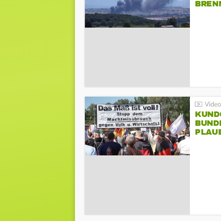
BREN
KUND
BUND
PLAU
GEGE