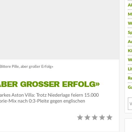
A
Mu
Wi
Sp
A
K
W
Bittere Pille, aber großer Erfolg»
Li
Re
 ABER GROSSER ERFOLG»
G
arkes Aston Villa: Trotz Niederlage feiern 15.000
orie-Mix nach 0:3-Pleite gegen englischen