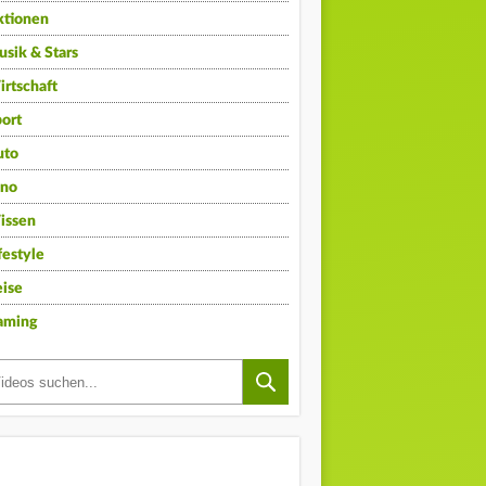
ktionen
sik & Stars
rtschaft
ort
uto
ino
issen
festyle
ise
aming