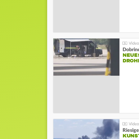
Dobrin
NEUE
DROH
Riesige
KUNS