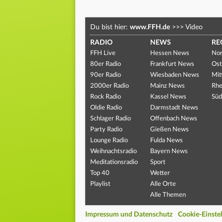
Du bist hier:
www.FFH.de
>>>
Video
RADIO
NEWS
RE
FFH Live
Hessen News
Nor
80er Radio
Frankfurt News
Ost
90er Radio
Wiesbaden News
Mit
2000er Radio
Mainz News
Rhe
Rock Radio
Kassel News
Süd
Oldie Radio
Darmstadt News
Schlager Radio
Offenbach News
Party Radio
Gießen News
Lounge Radio
Fulda News
Weihnachtsradio
Bayern News
Meditationsradio
Sport
Top 40
Wetter
Playlist
Alle Orte
Alle Themen
Impressum und Datenschutz
Cookie-Einste