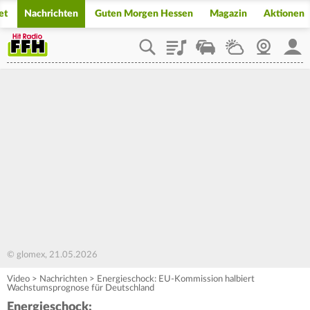
et
Nachrichten
Guten Morgen Hessen
Magazin
Aktionen
Playlist
Staupilot
Wetter
Webcam
Mein
© glomex, 21.05.2026
Video
>
Nachrichten
>
Energieschock: EU-Kommission halbiert
Wachstumsprognose für Deutschland
Energieschock: