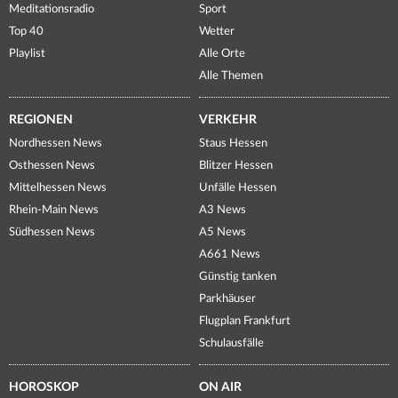
Meditationsradio
Sport
Top 40
Wetter
Playlist
Alle Orte
Alle Themen
REGIONEN
VERKEHR
Nordhessen News
Staus Hessen
Osthessen News
Blitzer Hessen
Mittelhessen News
Unfälle Hessen
Rhein-Main News
A3 News
Südhessen News
A5 News
A661 News
Günstig tanken
Parkhäuser
Flugplan Frankfurt
Schulausfälle
HOROSKOP
ON AIR