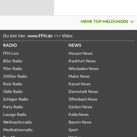
MEHR TOP-MELDUNGEN
Du bist hier:
www.FFH.de
>>>
Video
RADIO
NEWS
FFH Live
Hessen News
80er Radio
Frankfurt News
90er Radio
Wiesbaden News
2000er Radio
Mainz News
Rock Radio
Kassel News
Oldie Radio
Darmstadt News
Schlager Radio
Offenbach News
Party Radio
Gießen News
Lounge Radio
Fulda News
Weihnachtsradio
Bayern News
Meditationsradio
Sport