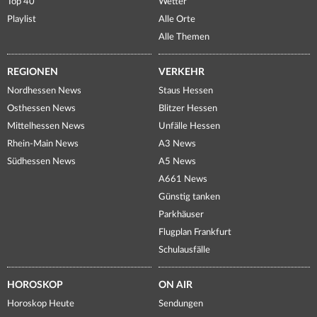
Top 40
Wetter
Playlist
Alle Orte
Alle Themen
REGIONEN
VERKEHR
Nordhessen News
Staus Hessen
Osthessen News
Blitzer Hessen
Mittelhessen News
Unfälle Hessen
Rhein-Main News
A3 News
Südhessen News
A5 News
A661 News
Günstig tanken
Parkhäuser
Flugplan Frankfurt
Schulausfälle
HOROSKOP
ON AIR
Horoskop Heute
Sendungen