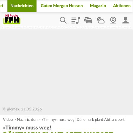
et
Nachrichten
Guten Morgen Hessen
Magazin
Aktionen
Playlist
Staupilot
Wetter
Webcam
Mein
© glomex, 21.05.2026
Video
>
Nachrichten
>
«Timmy» muss weg! Dänemark plant Abtransport
«Timmy» muss weg!