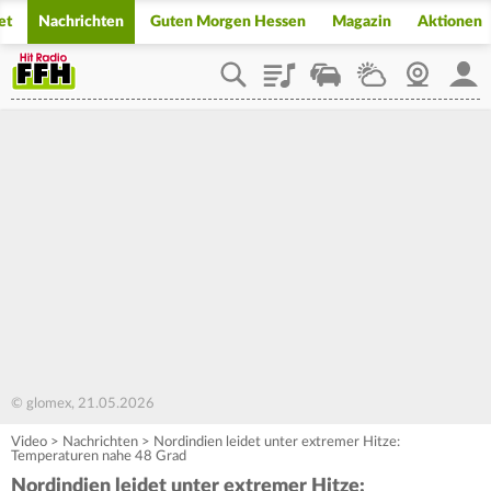
et
Nachrichten
Guten Morgen Hessen
Magazin
Aktionen
Playlist
Staupilot
Wetter
Webcam
Mein
© glomex, 21.05.2026
Video
>
Nachrichten
>
Nordindien leidet unter extremer Hitze:
Temperaturen nahe 48 Grad
Nordindien leidet unter extremer Hitze: