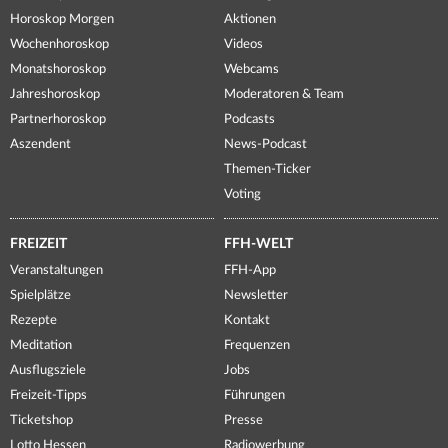
Horoskop Morgen
Aktionen
Wochenhoroskop
Videos
Monatshoroskop
Webcams
Jahreshoroskop
Moderatoren & Team
Partnerhoroskop
Podcasts
Aszendent
News-Podcast
Themen-Ticker
Voting
FREIZEIT
FFH-WELT
Veranstaltungen
FFH-App
Spielplätze
Newsletter
Rezepte
Kontakt
Meditation
Frequenzen
Ausflugsziele
Jobs
Freizeit-Tipps
Führungen
Ticketshop
Presse
Lotto Hessen
Radiowerbung