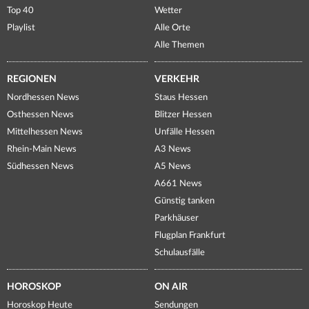
Top 40
Wetter
Playlist
Alle Orte
Alle Themen
REGIONEN
VERKEHR
Nordhessen News
Staus Hessen
Osthessen News
Blitzer Hessen
Mittelhessen News
Unfälle Hessen
Rhein-Main News
A3 News
Südhessen News
A5 News
A661 News
Günstig tanken
Parkhäuser
Flugplan Frankfurt
Schulausfälle
HOROSKOP
ON AIR
Horoskop Heute
Sendungen