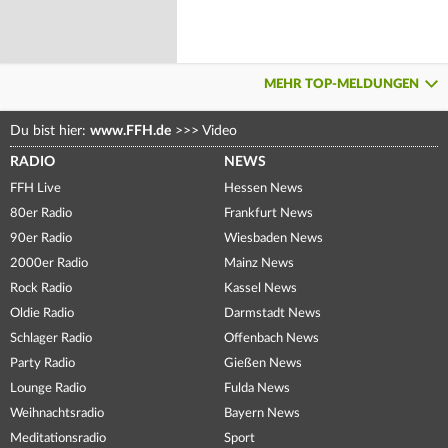
MEHR TOP-MELDUNGEN
Du bist hier:
www.FFH.de
>>>
Video
RADIO
NEWS
FFH Live
Hessen News
80er Radio
Frankfurt News
90er Radio
Wiesbaden News
2000er Radio
Mainz News
Rock Radio
Kassel News
Oldie Radio
Darmstadt News
Schlager Radio
Offenbach News
Party Radio
Gießen News
Lounge Radio
Fulda News
Weihnachtsradio
Bayern News
Meditationsradio
Sport