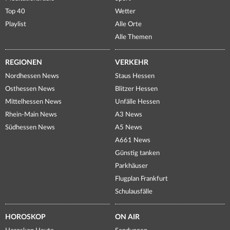
Top 40
Wetter
Playlist
Alle Orte
Alle Themen
REGIONEN
VERKEHR
Nordhessen News
Staus Hessen
Osthessen News
Blitzer Hessen
Mittelhessen News
Unfälle Hessen
Rhein-Main News
A3 News
Südhessen News
A5 News
A661 News
Günstig tanken
Parkhäuser
Flugplan Frankfurt
Schulausfälle
HOROSKOP
ON AIR