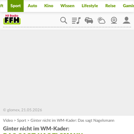
ft
Sport
Auto
Kino
Wissen
Lifestyle
Reise
Gami
Playlist
Staupilot
Wetter
Webcam
Mein
© glomex, 21.05.2026
Video
>
Sport
>
Ginter nicht im WM-Kader: Das sagt Nagelsmann
Ginter nicht im WM-Kader: