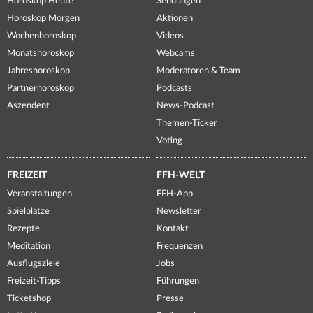
Horoskop Heute
Sendungen
Horoskop Morgen
Aktionen
Wochenhoroskop
Videos
Monatshoroskop
Webcams
Jahreshoroskop
Moderatoren & Team
Partnerhoroskop
Podcasts
Aszendent
News-Podcast
Themen-Ticker
Voting
FREIZEIT
FFH-WELT
Veranstaltungen
FFH-App
Spielplätze
Newsletter
Rezepte
Kontakt
Meditation
Frequenzen
Ausflugsziele
Jobs
Freizeit-Tipps
Führungen
Ticketshop
Presse