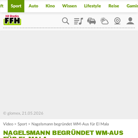
ft
Sport
Auto
Kino
Wissen
Lifestyle
Reise
Gami
Playlist
Staupilot
Wetter
Webcam
Mein
© glomex, 21.05.2026
Video
>
Sport
>
Nagelsmann begründet WM-Aus für El Mala
NAGELSMANN BEGRÜNDET WM-AUS