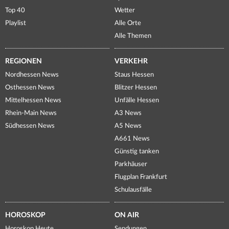
Top 40
Wetter
Playlist
Alle Orte
Alle Themen
REGIONEN
VERKEHR
Nordhessen News
Staus Hessen
Osthessen News
Blitzer Hessen
Mittelhessen News
Unfälle Hessen
Rhein-Main News
A3 News
Südhessen News
A5 News
A661 News
Günstig tanken
Parkhäuser
Flugplan Frankfurt
Schulausfälle
HOROSKOP
ON AIR
Horoskop Heute
Sendungen