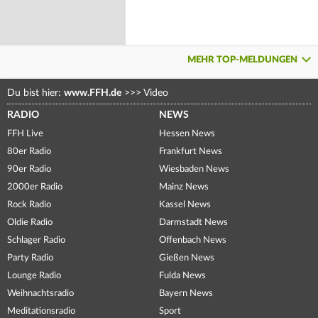
MEHR TOP-MELDUNGEN
Du bist hier:
www.FFH.de
>>>
Video
RADIO
NEWS
FFH Live
Hessen News
80er Radio
Frankfurt News
90er Radio
Wiesbaden News
2000er Radio
Mainz News
Rock Radio
Kassel News
Oldie Radio
Darmstadt News
Schlager Radio
Offenbach News
Party Radio
Gießen News
Lounge Radio
Fulda News
Weihnachtsradio
Bayern News
Meditationsradio
Sport