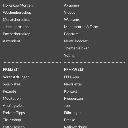
Horoskop Morgen
Aktionen
Wochenhoroskop
Videos
Monatshoroskop
Webcams
Jahreshoroskop
Moderatoren & Team
Partnerhoroskop
Podcasts
Aszendent
News-Podcast
Themen-Ticker
Voting
FREIZEIT
FFH-WELT
Veranstaltungen
FFH-App
Spielplätze
Newsletter
Rezepte
Kontakt
Meditation
Frequenzen
Ausflugsziele
Jobs
Freizeit-Tipps
Führungen
Ticketshop
Presse
Lotto Hessen
Radiowerbung