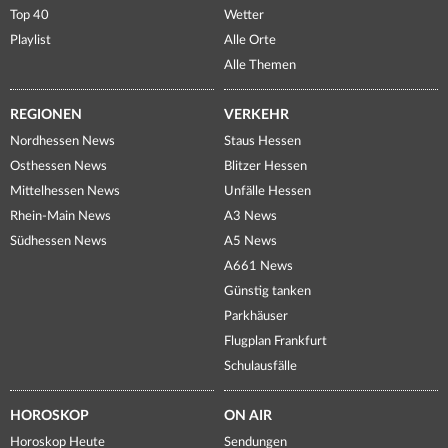
Top 40
Wetter
Playlist
Alle Orte
Alle Themen
REGIONEN
VERKEHR
Nordhessen News
Staus Hessen
Osthessen News
Blitzer Hessen
Mittelhessen News
Unfälle Hessen
Rhein-Main News
A3 News
Südhessen News
A5 News
A661 News
Günstig tanken
Parkhäuser
Flugplan Frankfurt
Schulausfälle
HOROSKOP
ON AIR
Horoskop Heute
Sendungen