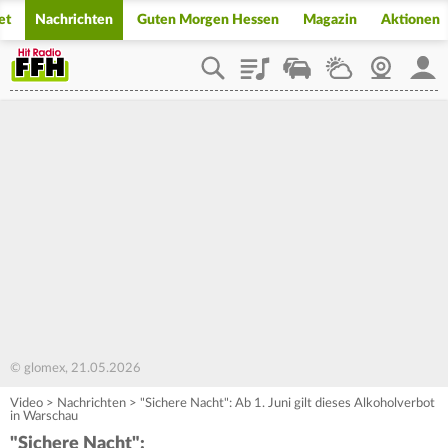
et
Nachrichten
Guten Morgen Hessen
Magazin
Aktionen
Playlist
Staupilot
Wetter
Webcam
Mein
© glomex, 21.05.2026
Video
>
Nachrichten
>
"Sichere Nacht": Ab 1. Juni gilt dieses Alkoholverbot
in Warschau
"Sichere Nacht":