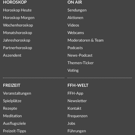
HOROSKOP
ON AIR
Horoskop Heute
Sendungen
Horoskop Morgen
Aktionen
Wochenhoroskop
Videos
Monatshoroskop
Webcams
Jahreshoroskop
Moderatoren & Team
Partnerhoroskop
Podcasts
Aszendent
News-Podcast
Themen-Ticker
Voting
FREIZEIT
FFH-WELT
Veranstaltungen
FFH-App
Spielplätze
Newsletter
Rezepte
Kontakt
Meditation
Frequenzen
Ausflugsziele
Jobs
Freizeit-Tipps
Führungen