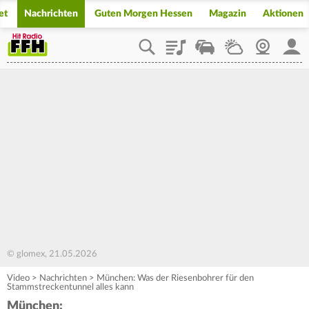
et
Nachrichten
Guten Morgen Hessen
Magazin
Aktionen
Playlist
Staupilot
Wetter
Webcam
Mein
© glomex, 21.05.2026
Video
>
Nachrichten
>
München: Was der Riesenbohrer für den
Stammstreckentunnel alles kann
München: