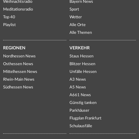
Weihnachtsradio
Bayern News
Meditationsradio
Sport
Top 40
Wetter
Playlist
Alle Orte
Alle Themen
REGIONEN
VERKEHR
Nordhessen News
Staus Hessen
Osthessen News
Blitzer Hessen
Mittelhessen News
Unfälle Hessen
Rhein-Main News
A3 News
Südhessen News
A5 News
A661 News
Günstig tanken
Parkhäuser
Flugplan Frankfurt
Schulausfälle