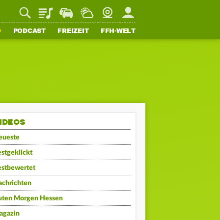
Playlist
Staupilot
Wetter
Webcam
Mein FFH
O
PODCAST
FREIZEIT
FFH-WELT
IDEOS
eueste
stgeklickt
estbewertet
achrichten
uten Morgen Hessen
agazin