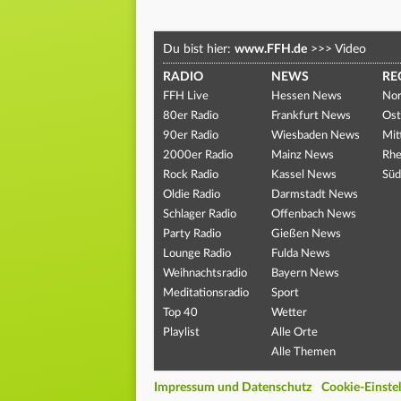
Du bist hier:
www.FFH.de
>>>
Video
RADIO
NEWS
RE
FFH Live
Hessen News
Nor
80er Radio
Frankfurt News
Ost
90er Radio
Wiesbaden News
Mit
2000er Radio
Mainz News
Rhe
Rock Radio
Kassel News
Süd
Oldie Radio
Darmstadt News
Schlager Radio
Offenbach News
Party Radio
Gießen News
Lounge Radio
Fulda News
Weihnachtsradio
Bayern News
Meditationsradio
Sport
Top 40
Wetter
Playlist
Alle Orte
Alle Themen
Impressum und Datenschutz
Cookie-Einste