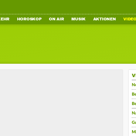
KEHR
HOROSKOP
ON AIR
MUSIK
AKTIONEN
VIDE
V
N
Be
B
N
G
M