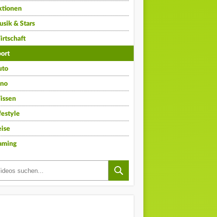
ktionen
sik & Stars
rtschaft
ort
uto
ino
issen
festyle
ise
aming