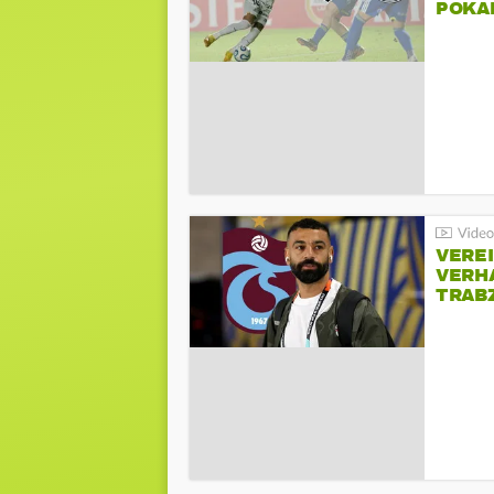
POKA
VERE
VERH
TRAB