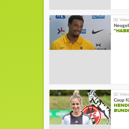
"HAB
Coup fü
HENDR
BUND