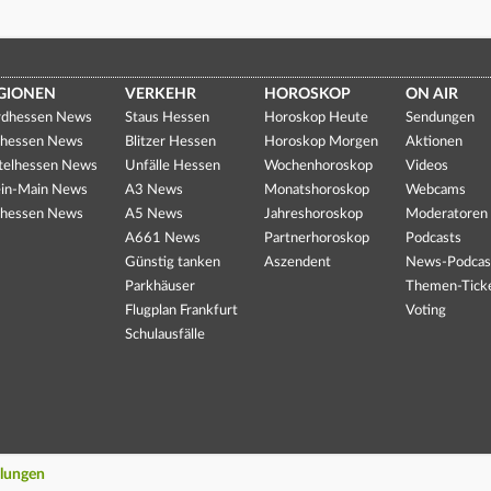
GIONEN
VERKEHR
HOROSKOP
ON AIR
dhessen News
Staus Hessen
Horoskop Heute
Sendungen
hessen News
Blitzer Hessen
Horoskop Morgen
Aktionen
telhessen News
Unfälle Hessen
Wochenhoroskop
Videos
in-Main News
A3 News
Monatshoroskop
Webcams
hessen News
A5 News
Jahreshoroskop
Moderatoren
A661 News
Partnerhoroskop
Podcasts
Günstig tanken
Aszendent
News-Podcas
Parkhäuser
Themen-Tick
Flugplan Frankfurt
Voting
Schulausfälle
llungen