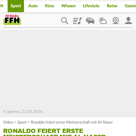
ft
Sport
Auto
Kino
Wissen
Lifestyle
Reise
Gami
Playlist
Staupilot
Wetter
Webcam
Mein
© glomex, 22.05.2026
Video
>
Sport
>
Ronaldo feiert erste Meisterschaft mit Al-Nassr
RONALDO FEIERT ERSTE