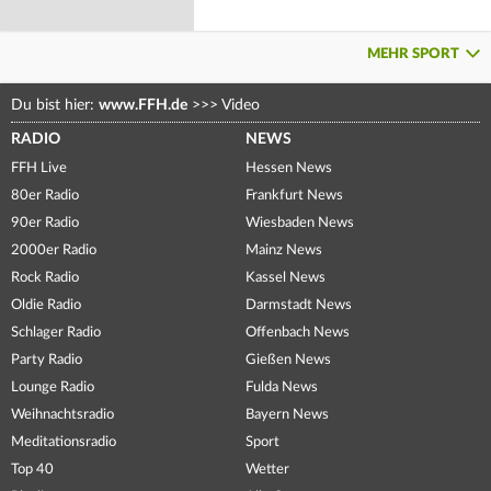
MEHR SPORT
Du bist hier:
www.FFH.de
>>>
Video
RADIO
NEWS
FFH Live
Hessen News
80er Radio
Frankfurt News
90er Radio
Wiesbaden News
2000er Radio
Mainz News
Rock Radio
Kassel News
Oldie Radio
Darmstadt News
Schlager Radio
Offenbach News
Party Radio
Gießen News
Lounge Radio
Fulda News
Weihnachtsradio
Bayern News
Meditationsradio
Sport
Top 40
Wetter