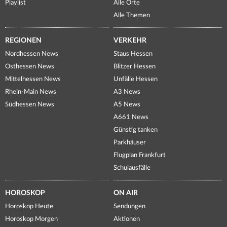
Playlist
Alle Orte
Alle Themen
REGIONEN
VERKEHR
Nordhessen News
Staus Hessen
Osthessen News
Blitzer Hessen
Mittelhessen News
Unfälle Hessen
Rhein-Main News
A3 News
Südhessen News
A5 News
A661 News
Günstig tanken
Parkhäuser
Flugplan Frankfurt
Schulausfälle
HOROSKOP
ON AIR
Horoskop Heute
Sendungen
Horoskop Morgen
Aktionen