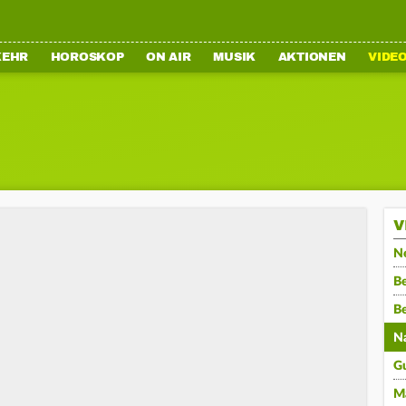
KEHR
HOROSKOP
ON AIR
MUSIK
AKTIONEN
VIDE
V
N
Be
B
N
G
M