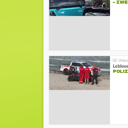
– ZW
Leblos
POLIZ