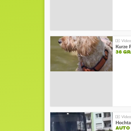
Kurze P
36 G
Hochta
AUTO