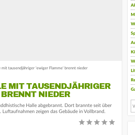
A
Mu
Wi
Sp
A
K
W
e mit tausendjähriger 'ewiger Flamme' brennt nieder
Li
Re
E MIT TAUSENDJÄHRIGER
G
 BRENNT NIEDER
uddhistische Halle abgebrannt. Dort brannte seit über
. Luftaufnahmen zeigen das Gebäude in Vollbrand.