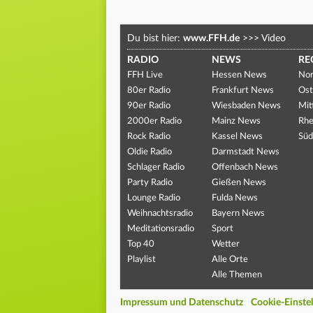
Du bist hier:
www.FFH.de
>>>
Video
RADIO
NEWS
RE
FFH Live
Hessen News
Nor
80er Radio
Frankfurt News
Ost
90er Radio
Wiesbaden News
Mit
2000er Radio
Mainz News
Rhe
Rock Radio
Kassel News
Süd
Oldie Radio
Darmstadt News
Schlager Radio
Offenbach News
Party Radio
Gießen News
Lounge Radio
Fulda News
Weihnachtsradio
Bayern News
Meditationsradio
Sport
Top 40
Wetter
Playlist
Alle Orte
Alle Themen
Impressum und Datenschutz
Cookie-Einste