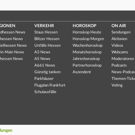
GIONEN
VERKEHR
HOROSKOP
ON AIR
dhessen News
Staus Hessen
Horoskop Heute
Sendungen
hessen News
Blitzer Hessen
Horoskop Morgen
Aktionen
telhessen News
Unfälle Hessen
Wochenhoroskop
Videos
in-Main News
A3 News
Monatshoroskop
Webcams
hessen News
A5 News
Jahreshoroskop
Moderatoren
A661 News
Partnerhoroskop
Podcasts
Günstig tanken
Aszendent
News-Podcas
Parkhäuser
Themen-Tick
Flugplan Frankfurt
Voting
Schulausfälle
llungen