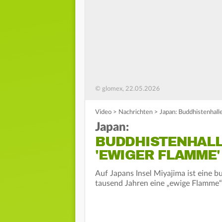
© glomex, 22.05.2026
Video
>
Nachrichten
>
Japan: Buddhistenhall
Japan:
BUDDHISTENHALL
'EWIGER FLAMME'
Auf Japans Insel Miyajima ist eine b
tausend Jahren eine „ewige Flamme“