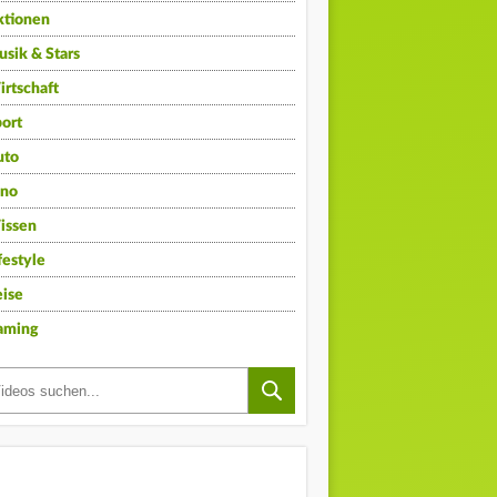
ktionen
sik & Stars
rtschaft
ort
uto
ino
issen
festyle
ise
aming