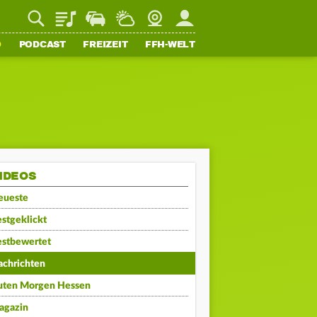
Playlist
Staupilot
Wetter
Webcam
Mein FFH
O
PODCAST
FREIZEIT
FFH-WELT
IDEOS
eueste
stgeklickt
estbewertet
achrichten
uten Morgen Hessen
agazin