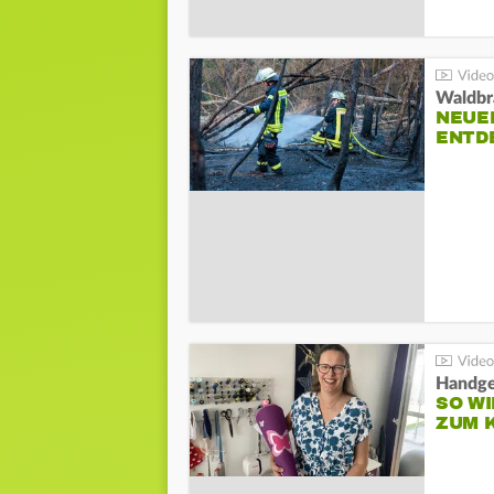
Waldbr
NEUE
ENTD
Handge
SO WI
ZUM 