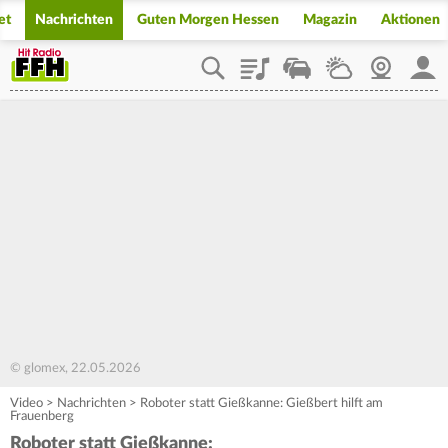
et
Nachrichten
Guten Morgen Hessen
Magazin
Aktionen
Playlist
Staupilot
Wetter
Webcam
Mein
© glomex, 22.05.2026
Video
>
Nachrichten
>
Roboter statt Gießkanne: Gießbert hilft am
Frauenberg
Roboter statt Gießkanne: