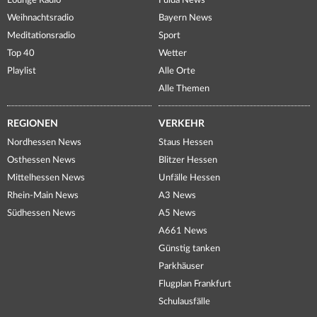
Lounge Radio
Fulda News
Weihnachtsradio
Bayern News
Meditationsradio
Sport
Top 40
Wetter
Playlist
Alle Orte
Alle Themen
REGIONEN
VERKEHR
Nordhessen News
Staus Hessen
Osthessen News
Blitzer Hessen
Mittelhessen News
Unfälle Hessen
Rhein-Main News
A3 News
Südhessen News
A5 News
A661 News
Günstig tanken
Parkhäuser
Flugplan Frankfurt
Schulausfälle