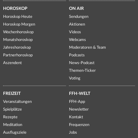
HOROSKOP
ON AIR
Horoskop Heute
Sendungen
Horoskop Morgen
Aktionen
Wochenhoroskop
Videos
Monatshoroskop
Webcams
Jahreshoroskop
Moderatoren & Team
Partnerhoroskop
Podcasts
Aszendent
News-Podcast
Themen-Ticker
Voting
FREIZEIT
FFH-WELT
Veranstaltungen
FFH-App
Spielplätze
Newsletter
Rezepte
Kontakt
Meditation
Frequenzen
Ausflugsziele
Jobs