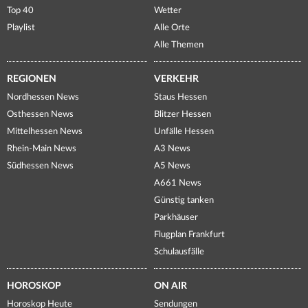
Top 40
Wetter
Playlist
Alle Orte
Alle Themen
REGIONEN
VERKEHR
Nordhessen News
Staus Hessen
Osthessen News
Blitzer Hessen
Mittelhessen News
Unfälle Hessen
Rhein-Main News
A3 News
Südhessen News
A5 News
A661 News
Günstig tanken
Parkhäuser
Flugplan Frankfurt
Schulausfälle
HOROSKOP
ON AIR
Horoskop Heute
Sendungen