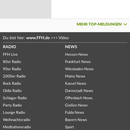
MEHR TOP-MELDUNGEN
Du bist hier:
www.FFH.de
>>>
Video
RADIO
NEWS
FFH Live
Hessen News
80er Radio
Frankfurt News
90er Radio
Wiesbaden News
2000er Radio
Mainz News
Rock Radio
Kassel News
Oldie Radio
Darmstadt News
Schlager Radio
Offenbach News
Party Radio
Gießen News
Lounge Radio
Fulda News
Weihnachtsradio
Bayern News
Meditationsradio
Sport