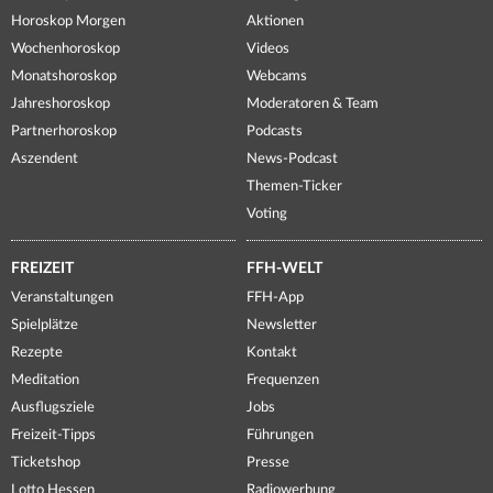
Horoskop Morgen
Aktionen
Wochenhoroskop
Videos
Monatshoroskop
Webcams
Jahreshoroskop
Moderatoren & Team
Partnerhoroskop
Podcasts
Aszendent
News-Podcast
Themen-Ticker
Voting
FREIZEIT
FFH-WELT
Veranstaltungen
FFH-App
Spielplätze
Newsletter
Rezepte
Kontakt
Meditation
Frequenzen
Ausflugsziele
Jobs
Freizeit-Tipps
Führungen
Ticketshop
Presse
Lotto Hessen
Radiowerbung