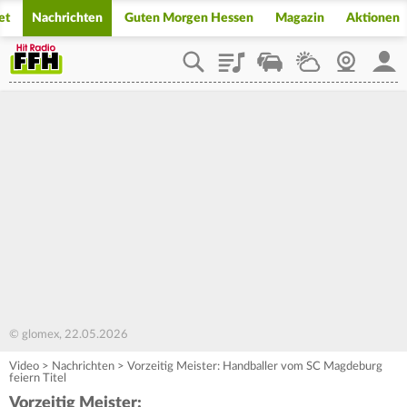
et
Nachrichten
Guten Morgen Hessen
Magazin
Aktionen
Playlist
Staupilot
Wetter
Webcam
Mein
© glomex, 22.05.2026
Video
>
Nachrichten
>
Vorzeitig Meister: Handballer vom SC Magdeburg
feiern Titel
Vorzeitig Meister: