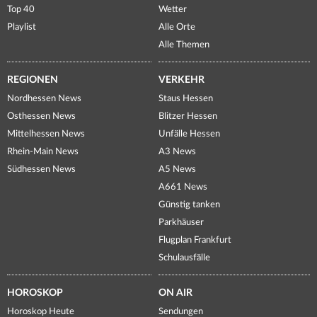
Top 40
Wetter
Playlist
Alle Orte
Alle Themen
REGIONEN
VERKEHR
Nordhessen News
Staus Hessen
Osthessen News
Blitzer Hessen
Mittelhessen News
Unfälle Hessen
Rhein-Main News
A3 News
Südhessen News
A5 News
A661 News
Günstig tanken
Parkhäuser
Flugplan Frankfurt
Schulausfälle
HOROSKOP
ON AIR
Horoskop Heute
Sendungen