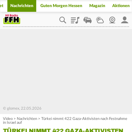
et
Nachrichten
Guten Morgen Hessen
Magazin
Aktionen
Playlist
Staupilot
Wetter
Webcam
Mein
© glomex, 22.05.2026
Video
>
Nachrichten
>
Türkei nimmt 422 Gaza-Aktivisten nach Festnahme
in Israel auf
TÜRKEI NIMMT 422 GAZA-AKTIVISTEN