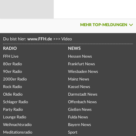
MEHR TOP-MELDUNGEN
Du bist hier:
www.FFH.de
>>>
Video
RADIO
NEWS
FFH Live
Hessen News
80er Radio
Frankfurt News
90er Radio
Wiesbaden News
2000er Radio
Mainz News
Rock Radio
Kassel News
Oldie Radio
Darmstadt News
Schlager Radio
Offenbach News
Party Radio
Gießen News
Lounge Radio
Fulda News
Weihnachtsradio
Bayern News
Meditationsradio
Sport