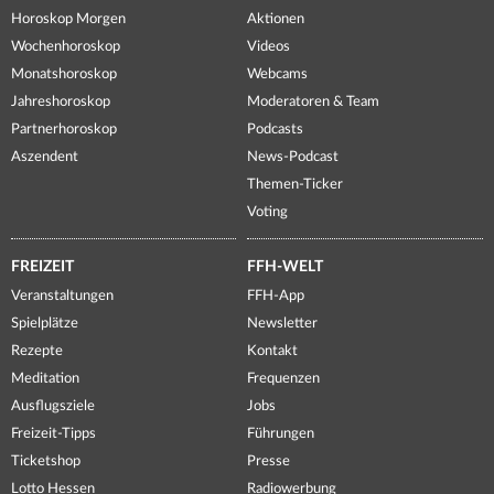
Horoskop Morgen
Aktionen
Wochenhoroskop
Videos
Monatshoroskop
Webcams
Jahreshoroskop
Moderatoren & Team
Partnerhoroskop
Podcasts
Aszendent
News-Podcast
Themen-Ticker
Voting
FREIZEIT
FFH-WELT
Veranstaltungen
FFH-App
Spielplätze
Newsletter
Rezepte
Kontakt
Meditation
Frequenzen
Ausflugsziele
Jobs
Freizeit-Tipps
Führungen
Ticketshop
Presse
Lotto Hessen
Radiowerbung