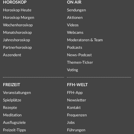
HOROSKOP
ON AIR
Horoskop Heute
Sendungen
Horoskop Morgen
Aktionen
Wochenhoroskop
Videos
Monatshoroskop
Webcams
Jahreshoroskop
Moderatoren & Team
Partnerhoroskop
Podcasts
Aszendent
News-Podcast
Themen-Ticker
Voting
FREIZEIT
FFH-WELT
Veranstaltungen
FFH-App
Spielplätze
Newsletter
Rezepte
Kontakt
Meditation
Frequenzen
Ausflugsziele
Jobs
Freizeit-Tipps
Führungen