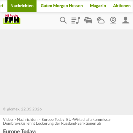
et
Nachrichten
Guten Morgen Hessen
Magazin
Aktionen
Playlist
Staupilot
Wetter
Webcam
Mein
© glomex, 22.05.2026
Video
>
Nachrichten
>
Europe Today: EU-Wirtschaftskommissar
Dombrovskis lehnt Lockerung der Russland-Sanktionen ab
Europe Today: