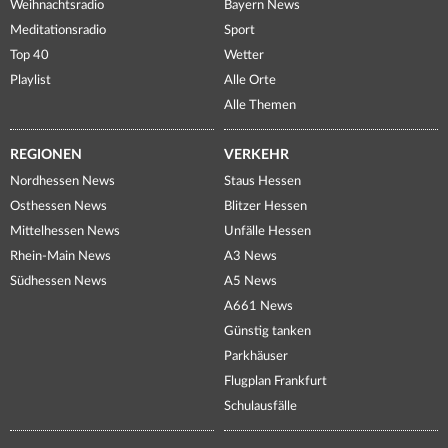
Weihnachtsradio
Bayern News
Meditationsradio
Sport
Top 40
Wetter
Playlist
Alle Orte
Alle Themen
REGIONEN
VERKEHR
Nordhessen News
Staus Hessen
Osthessen News
Blitzer Hessen
Mittelhessen News
Unfälle Hessen
Rhein-Main News
A3 News
Südhessen News
A5 News
A661 News
Günstig tanken
Parkhäuser
Flugplan Frankfurt
Schulausfälle