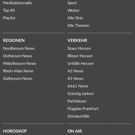
Meditationsradio
Sport
Top 40
Wetter
Playlist
Alle Orte
Alle Themen
REGIONEN
VERKEHR
Nordhessen News
Staus Hessen
Osthessen News
Blitzer Hessen
Mittelhessen News
Unfälle Hessen
Rhein-Main News
A3 News
Südhessen News
A5 News
A661 News
Günstig tanken
Parkhäuser
Flugplan Frankfurt
Schulausfälle
HOROSKOP
ON AIR