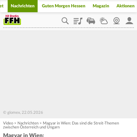
et
Nachrichten
Guten Morgen Hessen
Magazin
Aktionen
Playlist
Staupilot
Wetter
Webcam
Mein
© glomex, 22.05.2026
Video
>
Nachrichten
>
Magyar in Wien: Das sind die Streit-Themen
zwischen Österreich und Ungarn
Magyar in Wien: